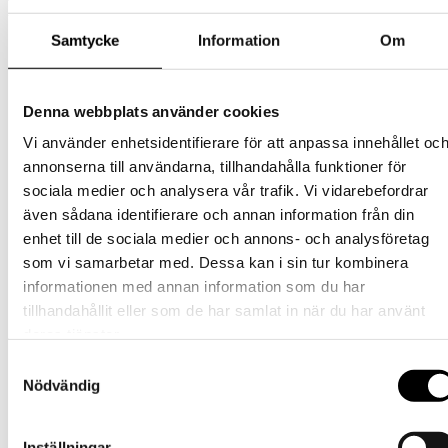
Relaterade produkter
Samtycke
Information
Om
Barn
Tornedalshandsken Baby –
Denna webbplats använder cookies
Ljusrosa/Svart/Babyblå
Vi använder enhetsidentifierare för att anpassa innehållet oc
annonserna till användarna, tillhandahålla funktioner för
Den
349
kr
Välj alternativ
inkl. moms
sociala medier och analysera vår trafik. Vi vidarebefordrar
här
även sådana identifierare och annan information från din
produkten
Barn
har
enhet till de sociala medier och annons- och analysföretag
flera
Tornedalshandsken – Himmelsblå
som vi samarbetar med. Dessa kan i sin tur kombinera
varianter.
informationen med annan information som du har
De
Den
389
kr
Välj alternativ
inkl. moms
olika
tillhandahållit eller som de har samlat in när du har använt
här
alternativen
deras tjänster.
produkten
Barn
kan
har
väljas
Samtyckesval
flera
Tornedalshandsken – Ljung
på
Nödvändig
varianter.
produktsidan
De
Den
389
kr
Välj alternativ
inkl. moms
olika
här
alternativen
Inställningar