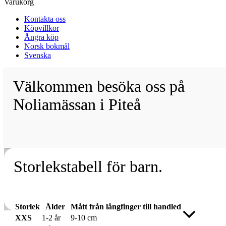
Varukorg
Kontakta oss
Köpvillkor
Ångra köp
Norsk bokmål
Svenska
Välkommen besöka oss på
Noliamässan i Piteå
Storlekstabell för barn.
Storlek
Ålder
Mått från långfinger till handled
Rulla
XXS
1-2 år
9-10 cm
till