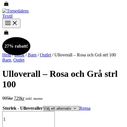
27% rabatt!
Hem
/
Butik
/
Barn
/
Outlet
/ Ulloverall – Rosa och Grå strl 100
Barn
,
Outlet
Ulloverall – Rosa och Grå strl
100
Det
Det
995
kr
729
kr
inkl. moms
ursprungliga
nuvarande
Storlek - Ulloveraller
priset
priset
Rensa
Ulloverall
var:
är:
-
995kr.
729kr.
Rosa