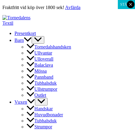
×
STÄNG
Fraktfritt vid köp över 1800 sek!
Avfärda
Hoppa
till
innehåll
Presentkort
Barn
Tornedalshandsken
Ullvantar
Ulloverall
Balaclava
Mössa
Pannband
Tubhalsduk
Ullstrumpor
Outlet
Vuxen
Handskar
Huvudbonader
Tubhalsduk
Strumpor