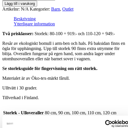
och
Lägg till i varukorg
Grå
Artikelnr:
N/A
Kategorier:
Barn
,
Outlet
strl
100
Beskrivning
mängd
Ytterligare information
Två prisklasser:
Storlek: 80-100 = 919:- och 110-120 = 949:-
Resår av ekologiskt bomull i arm-ben och hals. På baksidan finns en
ögla för upphängning. Upp till storlek 90 finns extra utrymme för
blöja. Overallen fungerar på egen hand, som andra lager under
utomhusoverallen eller när barnet sover i vagnen.
Se storleksguide för fingervisning om rätt storlek.
Materialet är av Öko-tex-märkt fårull.
Ulltvätt i 30 grader.
Tillverkad i Finland.
Storlek - Ulloveraller
80 cm, 90 cm, 100 cm, 110 cm, 120 cm