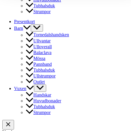
Tubhalsduk
Strumpor
Presentkort
Barn
Tornedalshandsken
Ullvantar
Ulloverall
Balaclava
Mössa
Pannband
Tubhalsduk
Ullstrumpor
Outlet
Vuxen
Handskar
Huvudbonader
Tubhalsduk
Strumpor