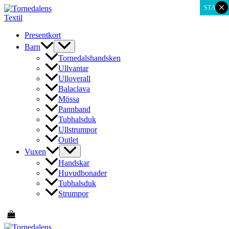
×
Hoppa
STÄNG
till
innehåll
Presentkort
Barn
Tornedalshandsken
Ullvantar
Ulloverall
Balaclava
Mössa
Pannband
Tubhalsduk
Ullstrumpor
Outlet
Vuxen
Handskar
Huvudbonader
Tubhalsduk
Strumpor