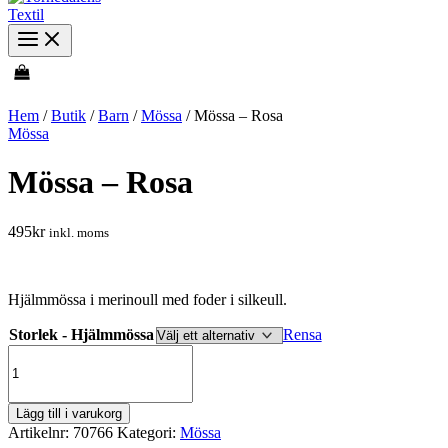
Hem
/
Butik
/
Barn
/
Mössa
/ Mössa – Rosa
Mössa
Mössa – Rosa
495
kr
inkl. moms
Hjälmmössa i merinoull med foder i silkeull.
Storlek - Hjälmmössa
Rensa
Mössa
-
Rosa
mängd
Lägg till i varukorg
Artikelnr:
70766
Kategori:
Mössa