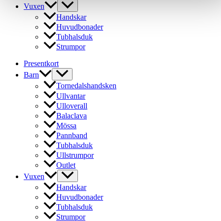
Vuxen
Handskar
Huvudbonader
Tubhalsduk
Strumpor
Presentkort
Barn
Tornedalshandsken
Ullvantar
Ulloverall
Balaclava
Mössa
Pannband
Tubhalsduk
Ullstrumpor
Outlet
Vuxen
Handskar
Huvudbonader
Tubhalsduk
Strumpor