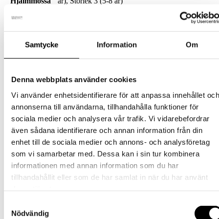
Hjälmmössa
år), Storlek 3 (5-8 år)
Relaterade produkter
Samtycke
Information
Om
Mössa
Mössa i silkeull – Jade
Denna webbplats använder cookies
Vi använder enhetsidentifierare för att anpassa innehållet oc
Den
495
kr
Välj alternativ
inkl. moms
annonserna till användarna, tillhandahålla funktioner för
här
sociala medier och analysera vår trafik. Vi vidarebefordrar
produkten
Barn
har
även sådana identifierare och annan information från din
flera
Mössa – Mörkbrun Lambswool
enhet till de sociala medier och annons- och analysföretag
varianter.
(100%)
som vi samarbetar med. Dessa kan i sin tur kombinera
De
olika
informationen med annan information som du har
alternativen
Den
649
kr
Välj alternativ
inkl. moms
tillhandahållit eller som de har samlat in när du har använt
kan
här
deras tjänster.
väljas
produkten
Mössa
på
har
Samtyckesval
produktsidan
flera
Mössa i silkeull – Rosa
Nödvändig
varianter.