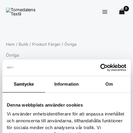
Hoppa
till
innehåll
Hem
/
Butik
/ Product Färger / Övriga
Övriga
Filter
Showing 1 - 5 of 5 results
Visar alla 5 resultat
Samtycke
Information
Om
Denna webbplats använder cookies
Den
Den
Vi använder enhetsidentifierare för att anpassa innehållet
här
här
och annonserna till användarna, tillhandahålla funktioner
produkten
produkten
för sociala medier och analysera vår trafik. Vi
Barn
Barn