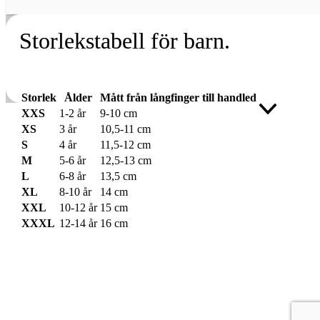
Storlekstabell för barn.
Storlek
Ålder
Mått från långfinger till handled
Rulla
XXS
1-2 år
9-10 cm
till
XS
3 år
10,5-11 cm
toppen
S
4 år
11,5-12 cm
M
5-6 år
12,5-13 cm
L
6-8 år
13,5 cm
XL
8-10 år
14 cm
XXL
10-12 år
15 cm
XXXL
12-14 år
16 cm