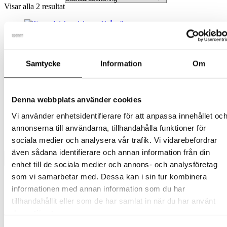
Visar alla 2 resultat
Barn
Tornedalshandsken – Grågrön
Samtycke
Information
Om
Den
389
kr
Välj alternativ
inkl. moms
här
produkten
Barn
Denna webbplats använder cookies
har
flera
Tornedalshandsken – Grå
Vi använder enhetsidentifierare för att anpassa innehållet oc
varianter.
annonserna till användarna, tillhandahålla funktioner för
De
Den
389
kr
Välj alternativ
inkl. moms
olika
sociala medier och analysera vår trafik. Vi vidarebefordrar
här
alternativen
även sådana identifierare och annan information från din
produkten
kan
har
enhet till de sociala medier och annons- och analysföretag
väljas
flera
på
som vi samarbetar med. Dessa kan i sin tur kombinera
Presentkort
varianter.
produktsidan
informationen med annan information som du har
Barn
De
olika
tillhandahållit eller som de har samlat in när du har använt
Tornedalshandsken
alternativen
Ullvantar
deras tjänster.
kan
Ulloverall