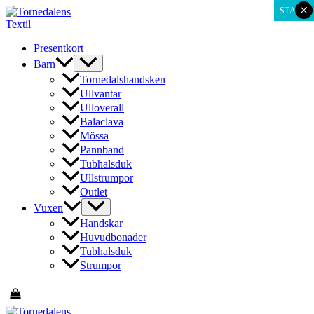
×
Hoppa
STÄNG
till
innehåll
Presentkort
Barn
Tornedalshandsken
Ullvantar
Ulloverall
Balaclava
Mössa
Pannband
Tubhalsduk
Ullstrumpor
Outlet
Vuxen
Handskar
Huvudbonader
Tubhalsduk
Strumpor