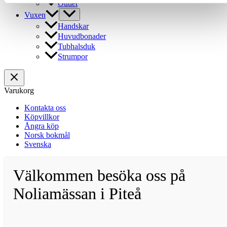
Outlet
Vuxen
Handskar
Huvudbonader
Tubhalsduk
Strumpor
Varukorg
Kontakta oss
Köpvillkor
Ångra köp
Norsk bokmål
Svenska
Välkommen besöka oss på
Noliamässan i Piteå