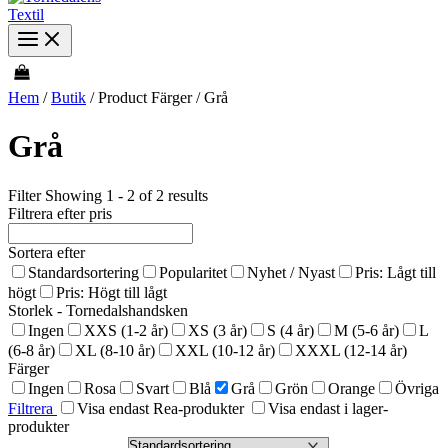
Hem
/
Butik
/ Product Färger / Grå
Grå
Filter
Showing 1 - 2 of 2 results
Filtrera efter pris
Sortera efter
Standardsortering
Popularitet
Nyhet / Nyast
Pris: Lågt till
högt
Pris: Högt till lågt
Storlek - Tornedalshandsken
Ingen
XXS (1-2 år)
XS (3 år)
S (4 år)
M (5-6 år)
L
(6-8 år)
XL (8-10 år)
XXL (10-12 år)
XXXL (12-14 år)
Färger
Ingen
Rosa
Svart
Blå
Grå
Grön
Orange
Övriga
Filtrera
Visa endast Rea-produkter
Visa endast i lager-
produkter