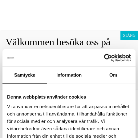
Fraktfritt vid köp över 1800 sek!
Avfärda
Hoppa
Presentkort
till
STÄNG
Välkommen besöka oss på
innehåll
Barn
Noliamässan i Piteå
Vuxen
Samtycke
Information
Om
Denna webbplats använder cookies
Vi använder enhetsidentifierare för att anpassa innehållet
och annonserna till användarna, tillhandahålla funktioner
E6843-159-4
för sociala medier och analysera vår trafik. Vi
vidarebefordrar även sådana identifierare och annan
Av
danielvittikko
/
8 juni, 2026
information från din enhet till de sociala medier och