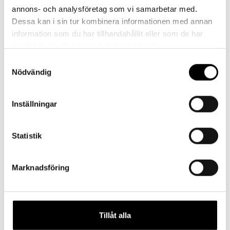
annons- och analysföretag som vi samarbetar med.
Dessa kan i sin tur kombinera informationen med annan
information som du har tillhandahållit eller som de har
samlat in när du har använt deras tjänster.
Samtyckesval
Föregående
Nödvändig
Merinoullsstrumpor – Bäver / Rosa
Inställningar
Statistik
Marknadsföring
Presentkort
Barn
Tillåt alla
Vuxen