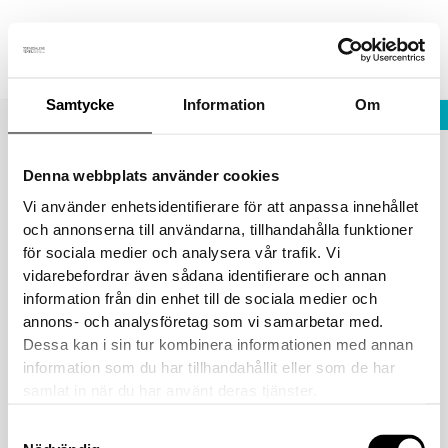
Hoppa
Fraktfritt vid köp över 1800 sek!
Avfärda
till
innehåll
Samtycke
Information
Om
STÄNG
Välkommen besöka oss på
Noliamässan i Piteå
Denna webbplats använder cookies
Vi använder enhetsidentifierare för att anpassa innehållet
fullsizeoutput_38b
och annonserna till användarna, tillhandahålla funktioner
för sociala medier och analysera vår trafik. Vi
Av
Eva
/
30 januari, 2018
vidarebefordrar även sådana identifierare och annan
information från din enhet till de sociala medier och
annons- och analysföretag som vi samarbetar med.
Dessa kan i sin tur kombinera informationen med annan
information som du har tillhandahållit eller som de har
samlat in när du har använt deras tjänster.
Samtyckesval