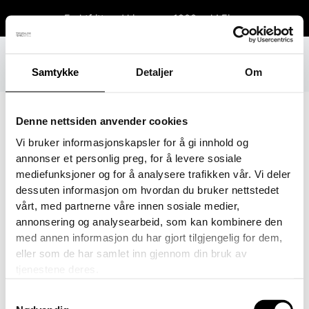
Hopp
Fraktfritt ved kjøp over 1800 sek!
Fjern
rett
til
innholdet
Samtykke
Detaljer
Om
Denne nettsiden anvender cookies
Vi bruker informasjonskapsler for å gi innhold og
fullsizeoutput_38b
annonser et personlig preg, for å levere sosiale
mediefunksjoner og for å analysere trafikken vår. Vi deler
Av
Eva
/
30. januar 2018
dessuten informasjon om hvordan du bruker nettstedet
vårt, med partnerne våre innen sosiale medier,
annonsering og analysearbeid, som kan kombinere den
med annen informasjon du har gjort tilgjengelig for dem,
eller som de har samlet inn gjennom din bruk av
tjenestene deres.
Samtykkevalg