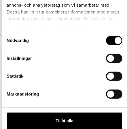
annons- och analysföretag som vi samarbetar med.
Dessa kan i sin tur kombinera informationen med annan
information som du har tillhandahållit eller som de har
samlat in när du har använt deras tjänster.
Samtyckesval
Föregående
Nödvändig
Pannband med knut
Inställningar
Statistik
Marknadsföring
Presentkort
Barn
Tillåt alla
Vuxen