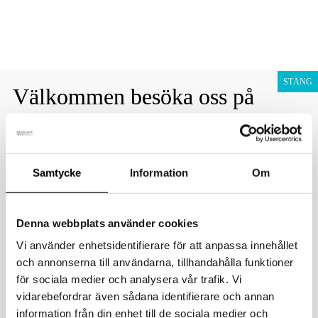
Fraktfritt vid köp över 1800 sek!
Avfärda
Hoppa
Presentkort
till
STÄNG
Välkommen besöka oss på
innehåll
Barn
Noliamässan i Piteå
Vuxen
Samtycke
Information
Om
Denna webbplats använder cookies
Vi använder enhetsidentifierare för att anpassa innehållet
och annonserna till användarna, tillhandahålla funktioner
kivat-silkwool-headband-3710-17
för sociala medier och analysera vår trafik. Vi
vidarebefordrar även sådana identifierare och annan
Av
danielvittikko
/
5 mars, 2024
information från din enhet till de sociala medier och