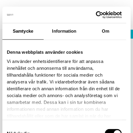
Hoppa
Fraktfritt vid köp över 1800 sek!
Avfärda
till
innehåll
Samtycke
Information
Om
STÄNG
Välkommen besöka oss på
test
Noliamässan i Piteå
Denna webbplats använder cookies
Vi använder enhetsidentifierare för att anpassa
innehållet och annonserna till användarna,
tillhandahålla funktioner för sociala medier och
analysera vår trafik. Vi vidarebefordrar även sådana
identifierare och annan information från din enhet till de
sociala medier och annons- och analysföretag som vi
samarbetar med. Dessa kan i sin tur kombinera
informationen med annan information som du har
tillhandahållit eller som de har samlat in när du har
använt deras tjänster.
Samtyckesval