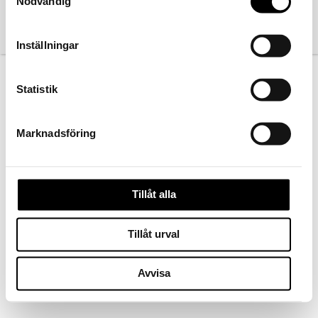
Nödvändig
Inställningar
Statistik
Marknadsföring
Tillåt alla
Tillåt urval
Kontakta oss
Avvisa
Köpvillkor
Ångra köp
Norsk bokmål