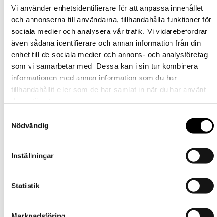
vi förespråkar en förtvätt innan merinoullsstrumporna
Vi använder enhetsidentifierare för att anpassa innehållet
tas i bruk.
och annonserna till användarna, tillhandahålla funktioner för
oftast räcker det med endast vädring.
max 40 grader och fintvätt.
sociala medier och analysera vår trafik. Vi vidarebefordrar
använd så låg centrifugering som möjligt.
även sådana identifierare och annan information från din
användning av tvättpåsar sliter mindre på produkterna.
enhet till de sociala medier och annons- och analysföretag
använd inte blek- eller sköljmedel.
körs ej i torktumlare eller torkprogram.
som vi samarbetar med. Dessa kan i sin tur kombinera
strumporna krymper i tvätten, stretcha och dra till dem
informationen med annan information som du har
till ursprunglig storlek efter tvätt.
tillhandahållit eller som de har samlat in när du har använt
deras tjänster.
Storlek - Strumpor Vuxen
36-38, 39-41, 40-42, 43-45
Samtyckesval
Nödvändig
Relaterade produkter
Inställningar
Strumpor
Strumpor
Statistik
Merinoullsstrumpor
Merinoullsstrump
Snöstjärna
med lös resår /
Marknadsföring