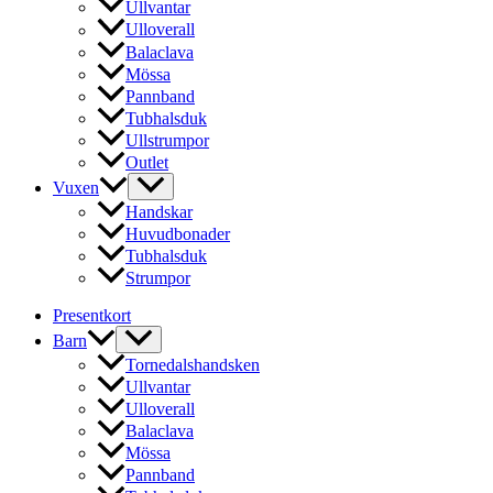
alternativen
Ullvantar
väljas
kan
Ulloverall
på
väljas
produktsidan
Balaclava
på
Mössa
produktsidan
Pannband
Tubhalsduk
Ullstrumpor
Outlet
Vuxen
Handskar
Huvudbonader
Tubhalsduk
Strumpor
Presentkort
Barn
Tornedalshandsken
Ullvantar
Ulloverall
Balaclava
Mössa
Pannband