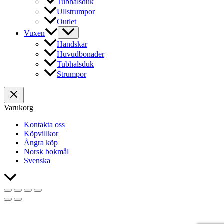
Tubhalsduk
Ullstrumpor
Outlet
Vuxen
Handskar
Huvudbonader
Tubhalsduk
Strumpor
Varukorg
Kontakta oss
Köpvillkor
Ångra köp
Norsk bokmål
Svenska
Rulla
till
toppen