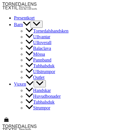
Hoppa
till
innehåll
Presentkort
Barn
Tornedalshandsken
Ullvantar
Ulloverall
Balaclava
Mössa
Pannband
Tubhalsduk
Ullstrumpor
Outlet
Vuxen
Handskar
Huvudbonader
Tubhalsduk
Strumpor