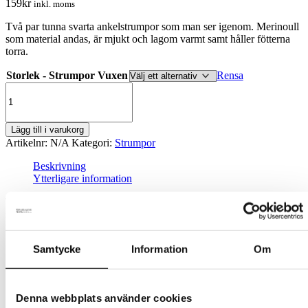
159
kr
inkl. moms
Två par tunna svarta ankelstrumpor som man ser igenom. Merinoull
som material andas, är mjukt och lagom varmt samt håller fötterna
torra.
Storlek - Strumpor Vuxen
Rensa
Merinoullsstrumpor
-
Ankel
/
Lägg till i varukorg
Svart
Artikelnr:
N/A
Kategori:
Strumpor
2-
pack
Beskrivning
mängd
Ytterligare information
Tillverkade i Finland som alla våra produkter och på den enda
sockfabriken i Europa som använder
NATIVA-merinoull
. NATIVA-
merinoull stödjer människor, djur och natur.
Samtycke
Information
Om
62% Ull – Merino
NATIVA
36% Polyamid
2% Elastaan
Denna webbplats använder cookies
Bra att veta: