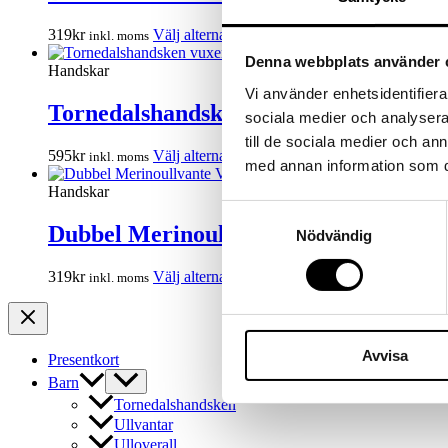
varianter.
De
Den
319
kr
Välj alternativ
inkl. moms
olika
här
alternativen
Denna webbplats använder 
produkten
Handskar
kan
har
väljas
Vi använder enhetsidentifierar
flera
Tornedalshandsken vuxen svart med du
på
sociala medier och analysera 
varianter.
produktsidan
till de sociala medier och a
De
Den
595
kr
Välj alternativ
inkl. moms
olika
med annan information som du 
här
alternativen
produkten
Handskar
kan
har
Samtyckesval
väljas
flera
Dubbel Merinoullvante Vuxen Mörkbl
på
Nödvändig
varianter.
produktsidan
De
Den
319
kr
Välj alternativ
inkl. moms
olika
här
alternativen
produkten
kan
har
väljas
flera
på
Avvisa
Presentkort
varianter.
produktsidan
Barn
De
olika
Tornedalshandsken
alternativen
Ullvantar
kan
Ulloverall