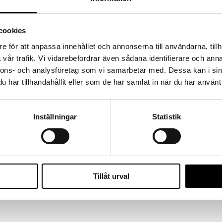
cookies
e för att anpassa innehållet och annonserna till användarna, tillh
bbla resår
vår trafik. Vi vidarebefordrar även sådana identifierare och anna
nnons- och analysföretag som vi samarbetar med. Dessa kan i sin
har tillhandahållit eller som de har samlat in när du har använt 
å (100% Merinoull)
Inställningar
Statistik
Tillåt urval