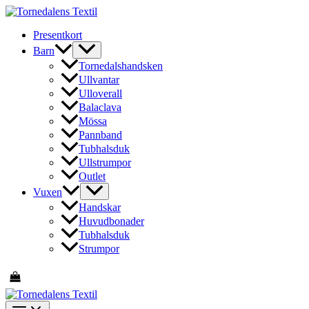
Hoppa
till
Presentkort
innehåll
Barn
Tornedalshandsken
Ullvantar
Ulloverall
Balaclava
Mössa
Pannband
Tubhalsduk
Ullstrumpor
Outlet
Vuxen
Handskar
Huvudbonader
Tubhalsduk
Strumpor