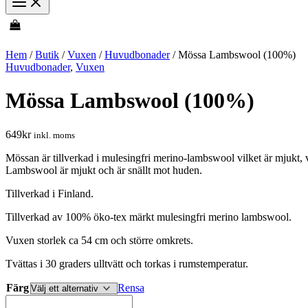
Hem
/
Butik
/
Vuxen
/
Huvudbonader
/ Mössa Lambswool (100%)
Huvudbonader
,
Vuxen
Mössa Lambswool (100%)
649
kr
inkl. moms
Mössan är tillverkad i mulesingfri merino-lambswool vilket är mjukt,
Lambswool är mjukt och är snällt mot huden.
Tillverkad i Finland.
Tillverkad av 100% öko-tex märkt mulesingfri merino lambswool.
Vuxen storlek ca 54 cm och större omkrets.
Tvättas i 30 graders ulltvätt och torkas i rumstemperatur.
Färg
Rensa
Mössa