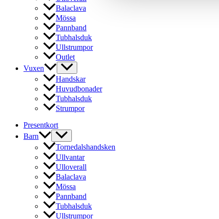
väljas
Balaclava
på
Mössa
produktsidan
Pannband
Tubhalsduk
Ullstrumpor
Outlet
Vuxen
Handskar
Huvudbonader
Tubhalsduk
Strumpor
Presentkort
Barn
Tornedalshandsken
Ullvantar
Ulloverall
Balaclava
Mössa
Pannband
Tubhalsduk
Ullstrumpor