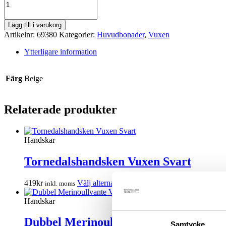
Lambswool
(100%)
mängd
Lägg till i varukorg
Artikelnr:
69380
Kategorier:
Huvudbonader
,
Vuxen
Ytterligare information
Färg
Beige
Relaterade produkter
Handskar
Tornedalshandsken Vuxen Svart
Den
419
kr
Välj alternativ
inkl. moms
här
produkten
Handskar
har
flera
Dubbel Merinoullvante Vuxen Senapsg
Samtycke