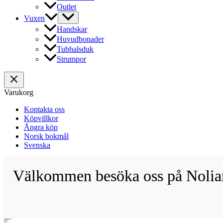
Outlet
Vuxen
Handskar
Huvudbonader
Tubhalsduk
Strumpor
Varukorg
Kontakta oss
Köpvillkor
Ångra köp
Norsk bokmål
Svenska
Välkommen besöka oss på Noliam