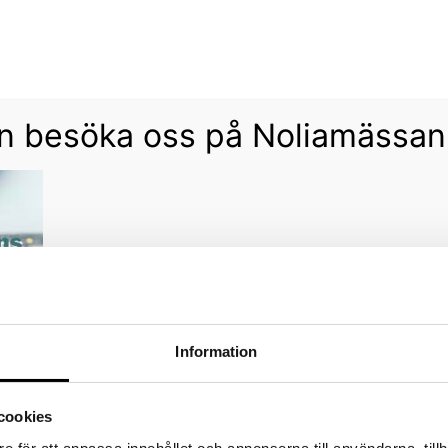
Fraktfritt vid köp över 1800 sek!
Avfärda
 besöka oss på Noliamässan 
Information
cookies