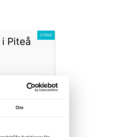
Presentkort
Barn
Vuxen
STÄNG
i Piteå
Om