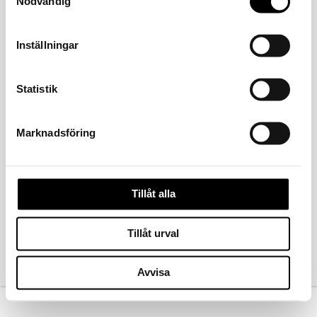
Nödvändig
Inställningar
Statistik
Marknadsföring
FÖREGÅENDE
Tillåt alla
Tillåt urval
Kontakta oss
Avvisa
Köpvillkor
Ångra köp
Norsk bokmål