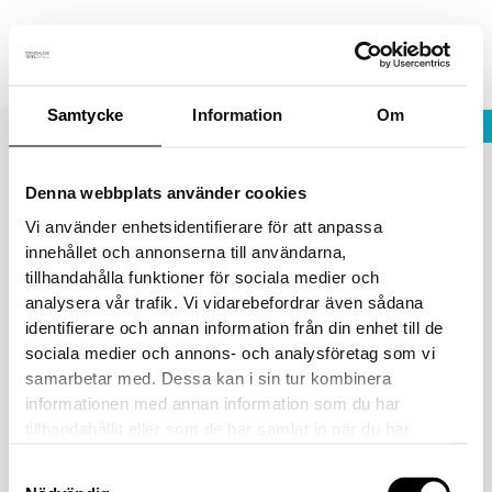
Hoppa
Fraktfritt vid köp över 1800 sek!
Avfärda
till
innehåll
Samtycke
Information
Om
STÄNG
Välkommen besöka oss på
Noliamässan i Piteå
Denna webbplats använder cookies
Vi använder enhetsidentifierare för att anpassa
03_08_2024_1562_1
innehållet och annonserna till användarna,
tillhandahålla funktioner för sociala medier och
Av
danielvittikko
/
9 mars, 2024
analysera vår trafik. Vi vidarebefordrar även sådana
identifierare och annan information från din enhet till de
sociala medier och annons- och analysföretag som vi
samarbetar med. Dessa kan i sin tur kombinera
informationen med annan information som du har
tillhandahållit eller som de har samlat in när du har
använt deras tjänster.
Samtyckesval