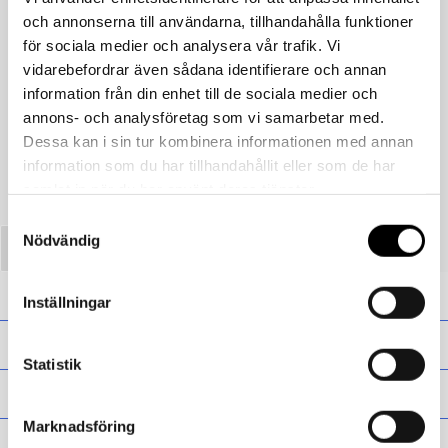
och annonserna till användarna, tillhandahålla funktioner
för sociala medier och analysera vår trafik. Vi
vidarebefordrar även sådana identifierare och annan
Föregående
information från din enhet till de sociala medier och
Tornedalshandsken – Lila
annons- och analysföretag som vi samarbetar med.
Dessa kan i sin tur kombinera informationen med annan
information som du har tillhandahållit eller som de har
samlat in när du har använt deras tjänster.
Samtyckesval
Nödvändig
Presentkort
Inställningar
Barn
Statistik
Vuxen
Marknadsföring
Presentkort