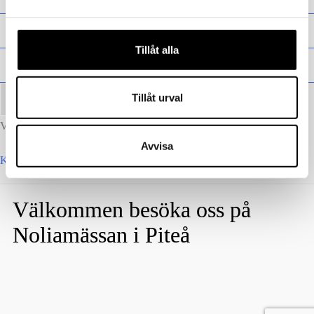
Barn
Tillåt alla
Vuxen
Tillåt urval
Varukorg
Avvisa
Kontakta oss
Köpvillkor
Ångra köp
Norsk bokmål
Svenska
Välkommen besöka oss på
Noliamässan i Piteå