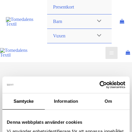
Hoppa
STÄNG
Presentkort
till
innehåll
Barn
Vuxen
09_15_2023_0420lila2
Samtycke
Information
Om
Av
danielvittikko
/
24 september, 2023
Denna webbplats använder cookies
Vi använder enhetsidentifierare för att anpassa innehållet