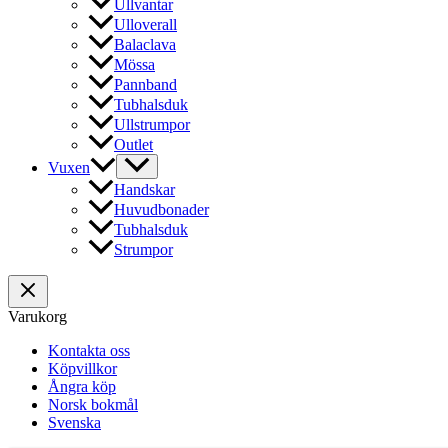
Ullvantar
Ulloverall
Balaclava
Mössa
Pannband
Tubhalsduk
Ullstrumpor
Outlet
Vuxen
Handskar
Huvudbonader
Tubhalsduk
Strumpor
Varukorg
Kontakta oss
Köpvillkor
Ångra köp
Norsk bokmål
Svenska