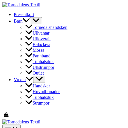
Hoppa
till
Presentkort
innehåll
Barn
Tornedalshandsken
Ullvantar
Ulloverall
Balaclava
Mössa
Pannband
Tubhalsduk
Ullstrumpor
Outlet
Vuxen
Handskar
Huvudbonader
Tubhalsduk
Strumpor