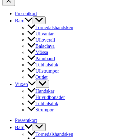
Presentkort
Barn
Tornedalshandsken
Ullvantar
Ulloverall
Balaclava
Mössa
Pannband
Tubhalsduk
Ullstrumpor
Outlet
Vuxen
Handskar
Huvudbonader
Tubhalsduk
Strumpor
Presentkort
Barn
Tornedalshandsken