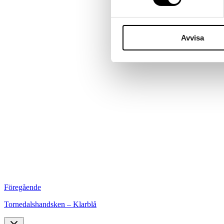
Avvisa
Föregående
Tornedalshandsken – Klarblå