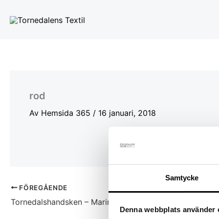
Hoppa
till
innehåll
rod
Av
Hemsida 365
/
16 januari, 2018
Samtycke
FÖREGÅENDE
Tornedalshandsken – Marin
Denna webbplats använder 