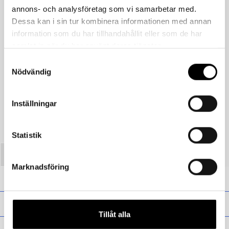
annons- och analysföretag som vi samarbetar med.
Dessa kan i sin tur kombinera informationen med annan
information som du har tillhandahållit eller som de har
samlat in när du har använt deras tjänster.
Samtyckesval
Föregående
Nödvändig
Ulloverall størrelse 130 grønn/spindelvev
Inställningar
Statistik
Marknadsföring
Presentkort
Barn
Tillåt alla
Vuxen