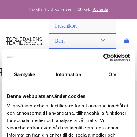
Fraktfritt vid köp över 1800 sek!
Avfärda
Hoppa
Presentkort
till
innehåll
Barn
Vuxen
Samtycke
Information
Om
Denna webbplats använder cookies
Vi använder enhetsidentifierare för att anpassa innehållet
och annonserna till användarna, tillhandahålla funktioner
IMG_7663
för sociala medier och analysera vår trafik. Vi
vidarebefordrar även sådana identifierare och annan
Av
danielvittikko
/
10 oktober, 2025
information från din enhet till de sociala medier och