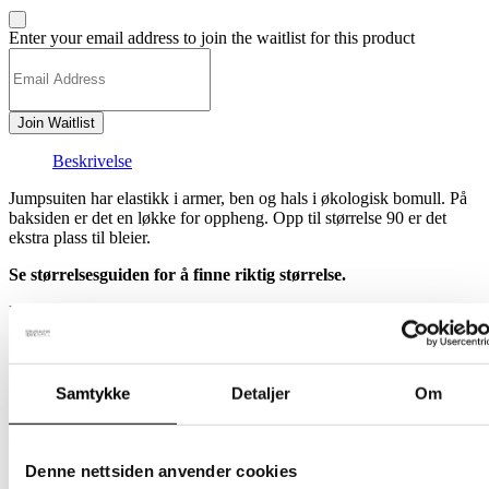
Dismiss
Enter your email address to join the waitlist for this product
notification
Join Waitlist
Beskrivelse
Jumpsuiten har elastikk i armer, ben og hals i økologisk bomull. På
baksiden er det en løkke for oppheng. Opp til størrelse 90 er det
ekstra plass til bleier.
Se størrelsesguiden for å finne riktig størrelse.
Materialet er Øko-Tex-merket saueull.
Ullvask på 30 grader.
Laget i Finland.
Samtykke
Detaljer
Om
Relaterte produkter
Denne nettsiden anvender cookies