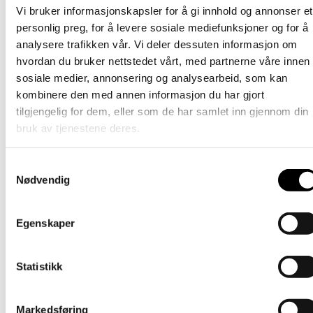
Barn
Vi bruker informasjonskapsler for å gi innhold og annonser et
personlig preg, for å levere sosiale mediefunksjoner og for å
Ullvott – Oker
analysere trafikken vår. Vi deler dessuten informasjon om
hvordan du bruker nettstedet vårt, med partnerne våre innen
Dette
209
kr
Velg alternativ
inkl. mødre
produktet
sosiale medier, annonsering og analysearbeid, som kan
har
Barn
kombinere den med annen informasjon du har gjort
flere
tilgjengelig for dem, eller som de har samlet inn gjennom din
varianter.
Ullvott – Lys grå
Alternativene
bruk av tjenestene deres.
kan
Dette
209
kr
Velg alternativ
inkl. mødre
velges
produktet
på
Samtykkevalg
har
Barn
produktsiden
Nødvendig
flere
varianter.
Tornedals hanske – Svart
Alternativene
Egenskaper
kan
Dette
389
kr
Velg alternativ
inkl. mødre
velges
produktet
på
har
Barn
produktsiden
Statistikk
flere
varianter.
Tornedalshanske – Mild Orange
Alternativene
kan
Markedsføring