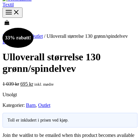
Hjem
/
Barn
/
Outlet
/ Ulloverall størrelse 130 grønn/spindelvev
33% rabatt!
Barn
,
Outlet
Ulloverall størrelse 130
grønn/spindelvev
Opprinnelig
Nåværende
1 039
kr
695
kr
inkl. mødre
pris
pris
Utsolgt
var:
er:
1
695 kr.
Kategorier:
Barn
,
Outlet
039 kr.
Toll er inkludert i prisen ved kjøp.
Join the waitlist to be emailed when this product becomes available