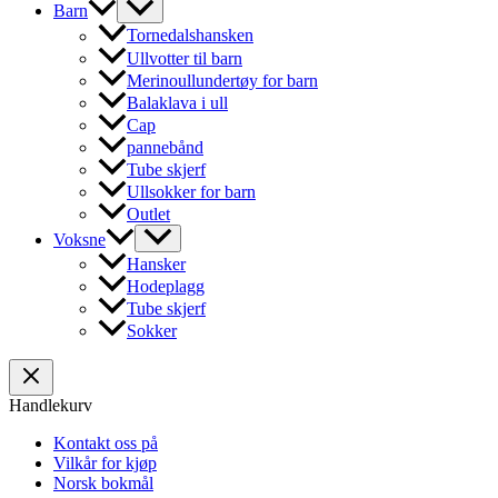
Barn
Tornedalshansken
Ullvotter til barn
Merinoullundertøy for barn
Balaklava i ull
Cap
pannebånd
Tube skjerf
Ullsokker for barn
Outlet
Voksne
Hansker
Hodeplagg
Tube skjerf
Sokker
Handlekurv
Kontakt oss på
Vilkår for kjøp
Norsk bokmål