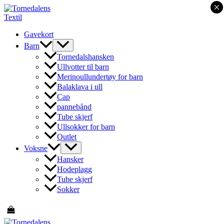
×
Hopp
rett
til
Gavekort
innholdet
Barn
Tornedalshansken
Ullvotter til barn
Merinoullundertøy for barn
Balaklava i ull
Cap
pannebånd
Tube skjerf
Ullsokker for barn
Outlet
Voksne
Hansker
Hodeplagg
Tube skjerf
Sokker