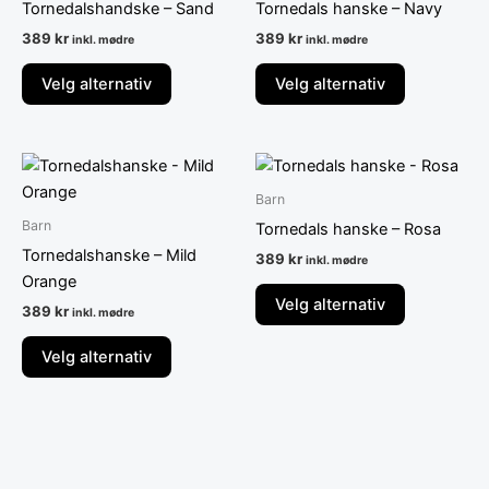
Tornedalshandske – Sand
Tornedals hanske – Navy
flere
flere
389
kr
389
kr
inkl. mødre
inkl. mødre
varianter.
varianter.
Alternativene
Alternative
Velg alternativ
Velg alternativ
kan
kan
velges
velges
på
på
Dette
Dette
produktsiden
produktsid
produktet
produktet
Barn
har
har
Barn
Tornedals hanske – Rosa
flere
flere
Tornedalshanske – Mild
389
kr
inkl. mødre
varianter.
varianter.
Orange
Alternativene
Alternative
Velg alternativ
389
kr
inkl. mødre
kan
kan
velges
velges
Velg alternativ
på
på
produktsiden
produktsid