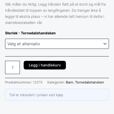
Slik måler du riktig: Legg hånden flatt på et bord og mål fra
håndleddet til toppen av langfingeren. Du trenger ikke å
legge til ekstra plass – vi har allerede tatt hensyn til dette i
størrelsestabellen vår.
Storlek - Tornedalshandsken
Legg i handlekurv
Produktnummer:
12076
Kategorier:
Barn
,
Tornedalshansken
Toll er inkludert i prisen ved kjøp.