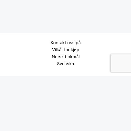
Kontakt oss på
Vilkår for kjøp
Norsk bokmål
Svenska
Storlekstabell för barn.
Mål fra langfinger til
Størrelse
Alder
håndledd