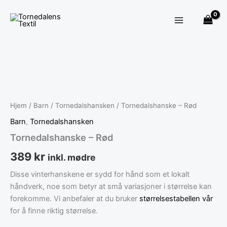
×
Hopp
rett
til
innholdet
Tornedalshanske
-
Rød
antall
Hjem
/
Barn
/
Tornedalshansken
/ Tornedalshanske – Rød
Barn
,
Tornedalshansken
Tornedalshanske – Rød
389
kr
inkl. mødre
Disse vinterhanskene er sydd for hånd som et lokalt
håndverk, noe som betyr at små variasjoner i størrelse kan
forekomme. Vi anbefaler at du bruker
størrelsestabellen vår
for å finne riktig størrelse.