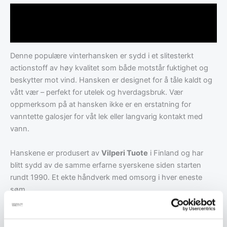
Beskrivelse
Tilleggsinformasjon
Denne populære vinterhansken er sydd i et slitesterkt
actionstoff av høy kvalitet som både motstår fuktighet og
beskytter mot vind. Hansken er designet for å tåle kaldt og
vått vær – perfekt for utelek og hverdagsbruk. Vær
oppmerksom på at hansken ikke er en erstatning for
vanntette galosjer for våt lek eller langvarig kontakt med
vann.
Hanskene er produsert av
Vilperi Tuote
i Finland og har
blitt sydd av de samme erfarne syerskene siden starten
rundt 1990. Et ekte håndverk med omsorg i hver eneste
søm.
Fôret er laget av en myk og varmende blanding:
50 % ull og
50 % polyester.
Innsiden av stoffet har et