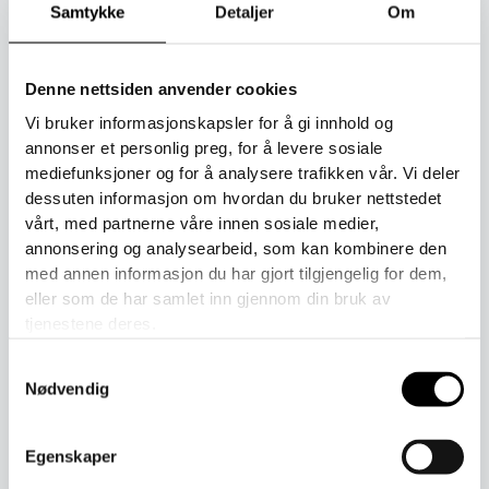
Samtykke
Detaljer
Om
polyuretanbelegg
for ekstra beskyttelse mot fuktighet.
Ingen giftige fargestoffer eller kjemikalier er brukt i
produksjonen – et trygt valg for både barn og miljø.
Denne nettsiden anvender cookies
Vi bruker informasjonskapsler for å gi innhold og
Ytre mål fra gummistrikk til fingertupp:
annonser et personlig preg, for å levere sosiale
mediefunksjoner og for å analysere trafikken vår. Vi deler
XXS 11-11,5 cm, XS 12,5-12,8 cm, S 13-13,5 cm, M 13,5-14
dessuten informasjon om hvordan du bruker nettstedet
cm, L 15,3-15,6 cm, XL 16-16,4 cm, XXL 16,5-17 cm, XXXL
vårt, med partnerne våre innen sosiale medier,
18-18,5 cm
annonsering og analysearbeid, som kan kombinere den
med annen informasjon du har gjort tilgjengelig for dem,
Vær oppmerksom på at utseendet på refleksstrimlene kan
eller som de har samlet inn gjennom din bruk av
variere noe fra produktbildene.
tjenestene deres.
Råd om pleie:
Samtykkevalg
Nødvendig
Vaskbar ved 40 °C (maskin- eller håndvask)
Bruk vaskemidler uten blekemiddel
Egenskaper
Unngå tøymykner – det tetter igjen porene i stoffet