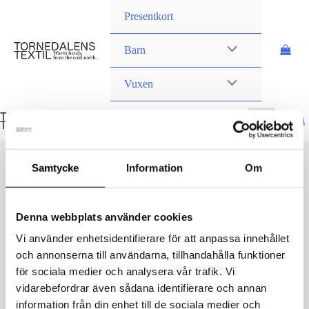
Hoppa
Presentkort
till
innehåll
Barn
Vuxen
Samtycke
Information
Om
Denna webbplats använder cookies
02_04_2025_4037_2 2
Vi använder enhetsidentifierare för att anpassa innehållet
Av
danielvittikko
/
5 februari, 2025
och annonserna till användarna, tillhandahålla funktioner
för sociala medier och analysera vår trafik. Vi
vidarebefordrar även sådana identifierare och annan
information från din enhet till de sociala medier och