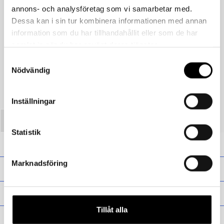
annons- och analysföretag som vi samarbetar med.
Dessa kan i sin tur kombinera informationen med annan
information som du har tillhandahållit eller som de har
Föregående
samlat in när du har använt deras tjänster.
Tornedalshanske – Isblå
Samtyckesval
Nödvändig
Inställningar
Statistik
Presentkort
Marknadsföring
Barn
Vuxen
Tillåt alla
Presentkort