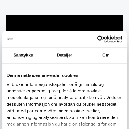
Beskrivelse
Tilleggsinformasjon
Denne populære vinterhansken er sydd i et slitesterkt
actionstoff av høy kvalitet som både motstår fuktighet og
Samtykke
Detaljer
Om
beskytter mot vind. Hansken er designet for å tåle kaldt og
vått vær – perfekt for utelek og hverdagsbruk. Vær
oppmerksom på at hansken ikke er en erstatning for
Denne nettsiden anvender cookies
vanntette galosjer for våt lek eller langvarig kontakt med
Vi bruker informasjonskapsler for å gi innhold og
vann.
annonser et personlig preg, for å levere sosiale
mediefunksjoner og for å analysere trafikken vår. Vi deler
Hanskene er produsert av
Vilperi Tuote
i Finland og har
dessuten informasjon om hvordan du bruker nettstedet
blitt sydd av de samme erfarne syerskene siden starten
vårt, med partnerne våre innen sosiale medier,
rundt 1990. Et ekte håndverk med omsorg i hver eneste
annonsering og analysearbeid, som kan kombinere den
søm.
med annen informasjon du har gjort tilgjengelig for dem,