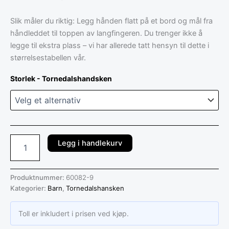
Slik måler du riktig: Legg hånden flatt på et bord og mål fra
håndleddet til toppen av langfingeren. Du trenger ikke å
legge til ekstra plass – vi har allerede tatt hensyn til dette i
størrelsestabellen vår.
Storlek - Tornedalshandsken
Legg i handlekurv
Produktnummer:
60082-9
Kategorier:
Barn
,
Tornedalshansken
Toll er inkludert i prisen ved kjøp.