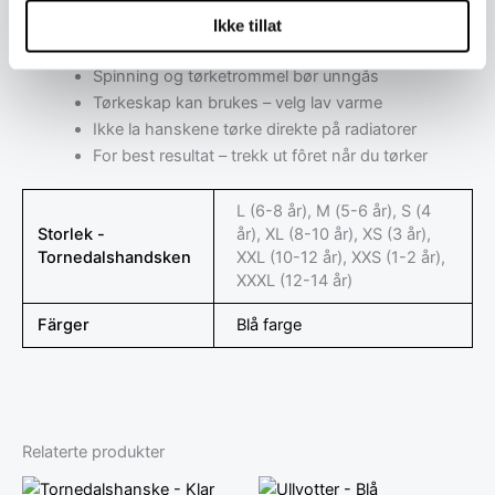
Unngå tøymykner – det tetter igjen porene i stoffet
Ikke tillat
og reduserer pusteevnen
Spinning og tørketrommel bør unngås
Tørkeskap kan brukes – velg lav varme
Ikke la hanskene tørke direkte på radiatorer
For best resultat – trekk ut fôret når du tørker
L (6-8 år), M (5-6 år), S (4
Storlek -
år), XL (8-10 år), XS (3 år),
Tornedalshandsken
XXL (10-12 år), XXS (1-2 år),
XXXL (12-14 år)
Färger
Blå farge
Relaterte produkter
Dette
Dette