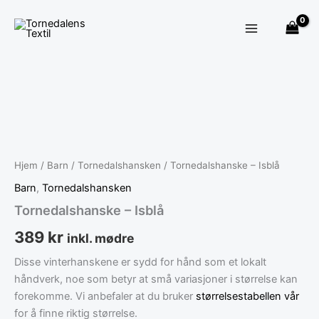
Hopp
rett
til
innholdet
Tornedalshanske
-
Isblå
antall
Hjem
/
Barn
/
Tornedalshansken
/ Tornedalshanske – Isblå
Barn
,
Tornedalshansken
Tornedalshanske – Isblå
389
kr
inkl. mødre
Disse vinterhanskene er sydd for hånd som et lokalt
håndverk, noe som betyr at små variasjoner i størrelse kan
forekomme. Vi anbefaler at du bruker
størrelsestabellen vår
for å finne riktig størrelse.