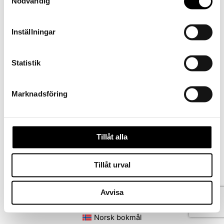
Nödvändig
Inställningar
Statistik
Marknadsföring
FÖREGÅENDE
Tillåt alla
Tillåt urval
Kontakta oss
Avvisa
Köpvillkor
Ångra köp
Norsk bokmål