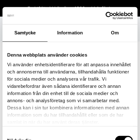
Hoppa
Fraktfritt vid köp över 1800 sek!
Avfärda
till
innehåll
Samtycke
Information
Om
Denna webbplats använder cookies
Vi använder enhetsidentifierare för att anpassa innehållet
03_08_2024_1564
och annonserna till användarna, tillhandahålla funktioner
för sociala medier och analysera vår trafik. Vi
Av
danielvittikko
/
9 mars, 2024
vidarebefordrar även sådana identifierare och annan
information från din enhet till de sociala medier och
annons- och analysföretag som vi samarbetar med.
Dessa kan i sin tur kombinera informationen med annan
information som du har tillhandahållit eller som de har
samlat in när du har använt deras tjänster.
Samtyckesval