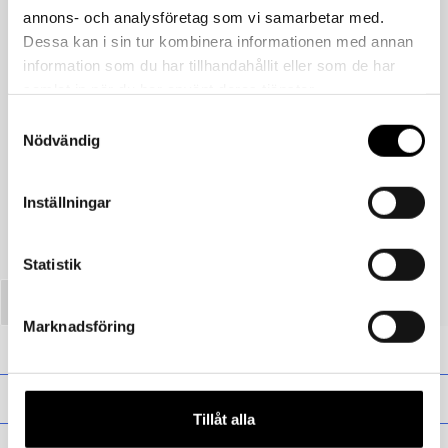
annons- och analysföretag som vi samarbetar med.
Dessa kan i sin tur kombinera informationen med annan
information som du har tillhandahållit eller som de har
samlat in när du har använt deras tjänster.
Samtyckesval
Föregående
Nödvändig
Tornedalshanske – Himmelblå
Inställningar
Statistik
Marknadsföring
Presentkort
Barn
Tillåt alla
Vuxen