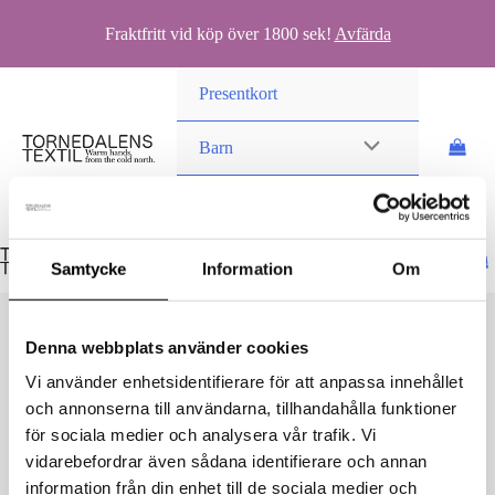
Fraktfritt vid köp över 1800 sek!
Avfärda
Hoppa
Presentkort
till
innehåll
Barn
Vuxen
Samtycke
Information
Om
Denna webbplats använder cookies
Vi använder enhetsidentifierare för att anpassa innehållet
och annonserna till användarna, tillhandahålla funktioner
IMG_7346
för sociala medier och analysera vår trafik. Vi
vidarebefordrar även sådana identifierare och annan
Av
danielvittikko
/
17 augusti, 2023
information från din enhet till de sociala medier och