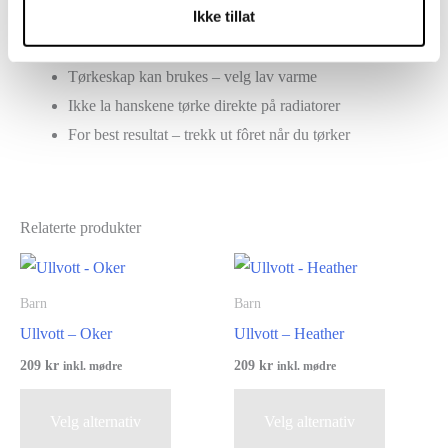
Ikke tillat
reduserer pusteevnen
Spinning og tørketrommel bør unngås
Tørkeskap kan brukes – velg lav varme
Ikke la hanskene tørke direkte på radiatorer
For best resultat – trekk ut fôret når du tørker
Relaterte produkter
Barn
Barn
Ullvott – Oker
Ullvott – Heather
209
kr
209
kr
inkl. mødre
inkl. mødre
Dette
Dette
Velg alternativ
Velg alternativ
produktet
produktet