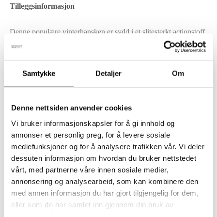
Tilleggsinformasjon
Denne populære vinterhansken er sydd i et slitesterkt actionstoff
av høy kvalitet som både motstår fuktighet og beskytter mot
vind. Hansken er designet for å tåle kaldt og vått vær – perfekt
Samtykke
Detaljer
Om
for utelek og hverdagsbruk. Vær oppmerksom på at hansken
ikke er en erstatning for vanntette galosjer for våt lek eller
langvarig kontakt med vann.
Denne nettsiden anvender cookies
Vi bruker informasjonskapsler for å gi innhold og
Hanskene er produsert av
Vilperi Tuote
i Finland og har blitt
annonser et personlig preg, for å levere sosiale
sydd av de samme erfarne syerskene siden starten rundt 1990. Et
mediefunksjoner og for å analysere trafikken vår. Vi deler
ekte håndverk med omsorg i hver eneste søm.
dessuten informasjon om hvordan du bruker nettstedet
vårt, med partnerne våre innen sosiale medier,
annonsering og analysearbeid, som kan kombinere den
Fôret er laget av en myk og varmende blanding:
50 % ull og 50
med annen informasjon du har gjort tilgjengelig for dem,
% polyester.
Innsiden av stoffet har et
polyuretanbelegg
for
eller som de har samlet inn gjennom din bruk av
ekstra beskyttelse mot fuktighet. Ingen giftige fargestoffer eller
tjenestene deres.