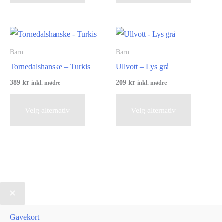
har
har
flere
flere
varianter.
varianter.
Alternativene
Alternati
Barn
Barn
kan
kan
Tornedalshanske – Turkis
Ullvott – Lys grå
velges
velges
389
kr
209
kr
inkl. mødre
inkl. mødre
på
på
Dette
Dette
produktsiden
produktsi
Velg alternativ
Velg alternativ
produktet
produktet
har
har
flere
flere
varianter.
varianter.
Alternativene
Alternati
kan
kan
velges
velges
på
på
Gavekort