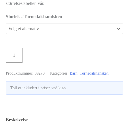
størrelsestabellen vår.
Storlek - Tornedalshandsken
Tornedalshanske
Legg i handlekurv
-
Himmelblå
Produktnummer:
59278
Kategorier:
Barn
,
Tornedalshansken
antall
Toll er inkludert i prisen ved kjøp.
Beskrivelse