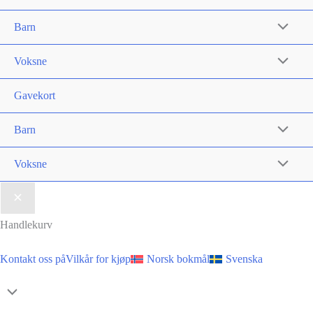
produktsiden
produktsi
Barn
Voksne
Gavekort
Barn
Voksne
Handlekurv
Kontakt oss på
Vilkår for kjøp
Norsk bokmål
Svenska
Skroll
til