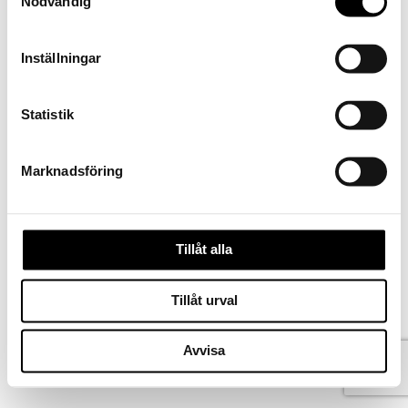
Nödvändig
Inställningar
Statistik
Marknadsföring
Tillåt alla
Kontakta oss
Tillåt urval
Köpvillkor
Ångra köp
Norsk bokmål
Avvisa
Svenska