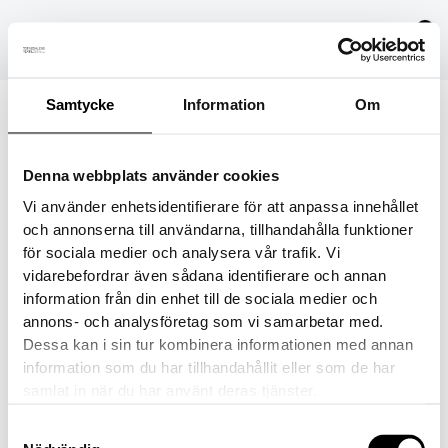
Hoppa
till
innehåll
Samtycke
Information
Om
rosa
Denna webbplats använder cookies
Av
Hemsida 365
/
16 januari, 2018
Vi använder enhetsidentifierare för att anpassa innehållet
och annonserna till användarna, tillhandahålla funktioner
för sociala medier och analysera vår trafik. Vi
vidarebefordrar även sådana identifierare och annan
information från din enhet till de sociala medier och
FÖREGÅENDE
annons- och analysföretag som vi samarbetar med.
Dessa kan i sin tur kombinera informationen med annan
information som du har tillhandahållit eller som de har
samlat in när du har använt deras tjänster.
Samtyckesval