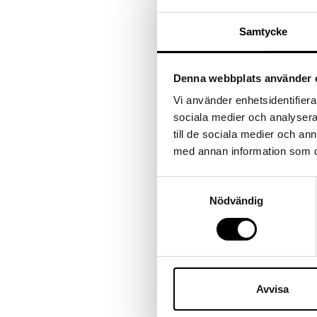
Samtycke
Denna webbplats använder 
Vi använder enhetsidentifierar
sociala medier och analysera 
Föregående
till de sociala medier och a
Merinoullsstrumpor – Ankel / Naturvit 2-pack (35-38)
med annan information som du 
Samtyckesval
Nödvändig
Presentkort
Barn
Vuxen
Avvisa
Presentkort
Barn
Vuxen