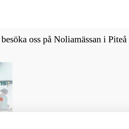
Fraktfritt vid köp över 1800 sek!
Avfärda
esöka oss på Noliamässan i Piteå