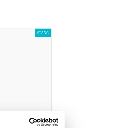
Presentkort
Barn
Vuxen
STÄNG