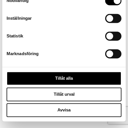
Nödvändig
Inställningar
Statistik
Marknadsföring
Tillåt alla
Kontakta oss
Tillåt urval
Köpvillkor
Ångra köp
Norsk bokmål
Avvisa
Svenska