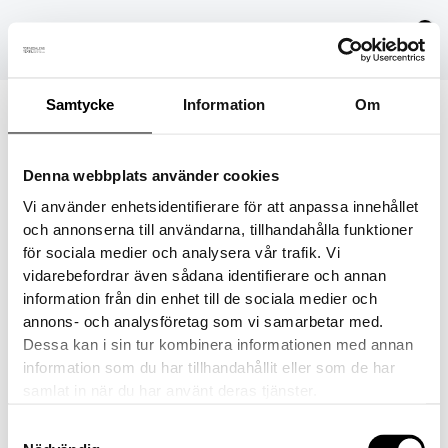
Hoppa
till
innehåll
Samtycke
Information
Om
02_04_2025_4037
Denna webbplats använder cookies
Av
danielvittikko
/
5 februari, 2025
Vi använder enhetsidentifierare för att anpassa innehållet
och annonserna till användarna, tillhandahålla funktioner
för sociala medier och analysera vår trafik. Vi
vidarebefordrar även sådana identifierare och annan
information från din enhet till de sociala medier och
FÖREGÅENDE
annons- och analysföretag som vi samarbetar med.
Dessa kan i sin tur kombinera informationen med annan
information som du har tillhandahållit eller som de har
samlat in när du har använt deras tjänster.
Samtyckesval