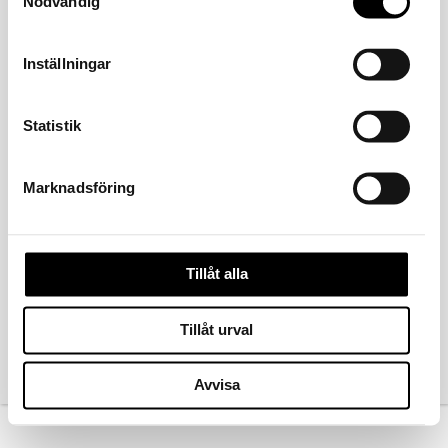
Nödvändig
Inställningar
Statistik
Marknadsföring
FÖREGÅENDE
Tillåt alla
Tillåt urval
Kontakta oss
Avvisa
Köpvillkor
Ångra köp
Norsk bokmål