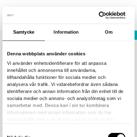
Hoppa
Fraktfritt vid köp över 1800 sek!
Avfärda
till
innehåll
Samtycke
Information
Om
STÄNG
Välkommen besöka oss på
Noliamässan i Piteå
Denna webbplats använder cookies
Vi använder enhetsidentifierare för att anpassa
womenswhite3
innehållet och annonserna till användarna,
tillhandahålla funktioner för sociala medier och
Av
danielvittikko
/
16 augusti, 2024
analysera vår trafik. Vi vidarebefordrar även sådana
identifierare och annan information från din enhet till de
sociala medier och annons- och analysföretag som vi
samarbetar med. Dessa kan i sin tur kombinera
informationen med annan information som du har
tillhandahållit eller som de har samlat in när du har
använt deras tjänster.
Samtyckesval