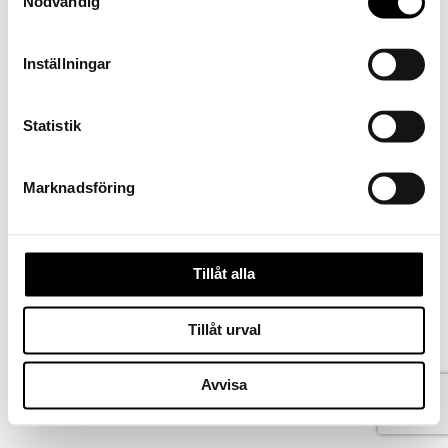
Nödvändig
Inställningar
Statistik
Marknadsföring
Tillåt alla
Kontakta oss
Tillåt urval
Köpvillkor
Ångra köp
Norsk bokmål
Avvisa
Svenska