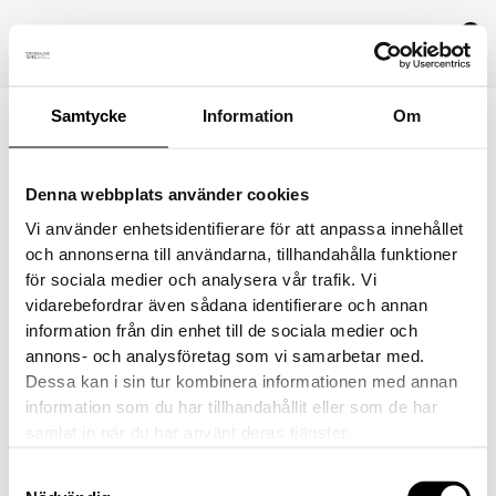
Hoppa
till
innehåll
Samtycke
Information
Om
whitelining2
Denna webbplats använder cookies
Av
danielvittikko
/
14 augusti, 2024
Vi använder enhetsidentifierare för att anpassa innehållet
och annonserna till användarna, tillhandahålla funktioner
för sociala medier och analysera vår trafik. Vi
vidarebefordrar även sådana identifierare och annan
information från din enhet till de sociala medier och
FÖREGÅENDE
annons- och analysföretag som vi samarbetar med.
Dessa kan i sin tur kombinera informationen med annan
information som du har tillhandahållit eller som de har
samlat in när du har använt deras tjänster.
Samtyckesval