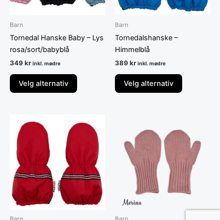
velges
velges
på
på
Barn
Barn
produktsiden
produktsid
Tornedal Hanske Baby – Lys
Tornedalshanske –
rosa/sort/babyblå
Himmelblå
349
kr
389
kr
inkl. mødre
inkl. mødre
Velg alternativ
Velg alternativ
Dette
Dette
produktet
produktet
har
har
flere
flere
varianter.
varianter.
Alternativene
Alternative
kan
kan
velges
velges
på
på
Barn
Barn