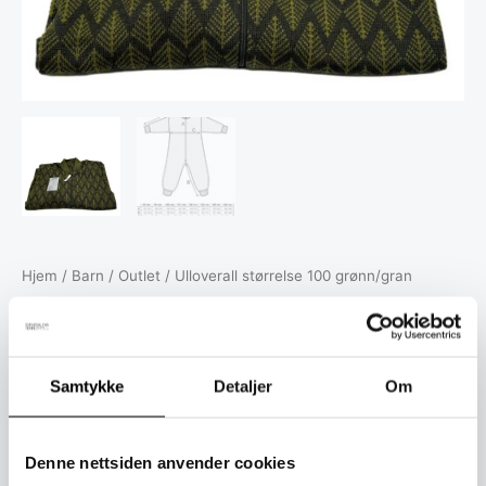
Hjem
/
Barn
/
Outlet
/ Ulloverall størrelse 100 grønn/gran
Barn
,
Outlet
Ulloverall størrelse 100 grønn/gran
995
kr
695
kr
inkl. mødre
Samtykke
Detaljer
Om
Utsolgt
Denne nettsiden anvender cookies
Kategorier:
Barn
,
Outlet