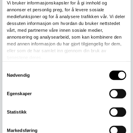
Vi bruker informasjonskapsler for å gi innhold og
annonser et personlig preg, for å levere sosiale
Toll er inkludert i prisen ved kjøp.
mediefunksjoner og for å analysere trafikken vår. Vi deler
dessuten informasjon om hvordan du bruker nettstedet
Join the waitlist to be emailed when this product becomes
vårt, med partnerne våre innen sosiale medier,
available
annonsering og analysearbeid, som kan kombinere den
med annen informasjon du har gjort tilgjengelig for dem,
Enter
eller som de har samlet inn gjennom din bruk av
your
tjenestene deres.
email
address
Samtykkevalg
Join Waitlist
to
Nødvendig
join
the
waitlist
Egenskaper
for
Beskrivelse
this
product
Statistikk
Kjeledressen er elastisk i økologisk bomull ved armer, ben
og hals. På ryggen er det en løkke for oppheng. Opp til
størrelse 90 er det ekstra plass til en bleie.
Markedsføring