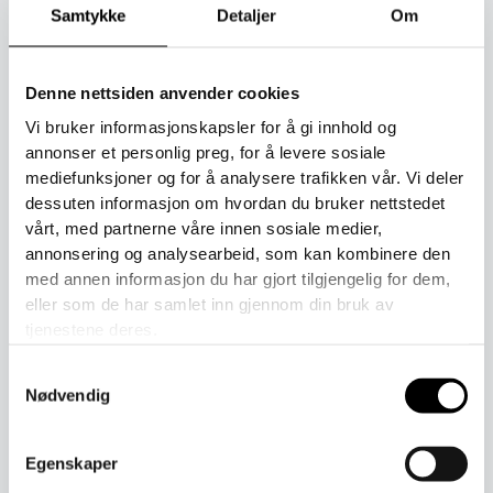
Samtykke
Detaljer
Om
Produktnummer:
1000-1-1-5-1
Kategorier:
Barn
,
Ullvotter til barn
Denne nettsiden anvender cookies
Vi bruker informasjonskapsler for å gi innhold og
Toll er inkludert i prisen ved kjøp.
annonser et personlig preg, for å levere sosiale
mediefunksjoner og for å analysere trafikken vår. Vi deler
dessuten informasjon om hvordan du bruker nettstedet
vårt, med partnerne våre innen sosiale medier,
Beskrivelse
annonsering og analysearbeid, som kan kombinere den
med annen informasjon du har gjort tilgjengelig for dem,
Tilleggsinformasjon
eller som de har samlet inn gjennom din bruk av
tjenestene deres.
Vottene er laget i Finland av Oeko-Tex-merket, myk
merinoull (mulesingfri ull) som gjør dem varme og kløfrie.
Samtykkevalg
Nødvendig
Mål fra enden av strikken i midjen til fingertuppene.
Egenskaper
Størrelse. 1 (1-2 år og 8,5 cm)