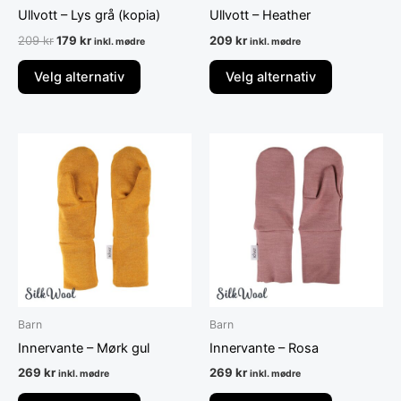
produktsiden
produktsid
Ullvott – Lys grå (kopia)
Ullvott – Heather
209
kr
179
kr
209
kr
inkl. mødre
inkl. mødre
Velg alternativ
Velg alternativ
Dette
Dette
produktet
produktet
har
har
flere
flere
varianter.
varianter.
Alternativene
Alternative
kan
kan
velges
velges
på
på
Barn
Barn
produktsiden
produktsid
Innervante – Mørk gul
Innervante – Rosa
269
kr
269
kr
inkl. mødre
inkl. mødre