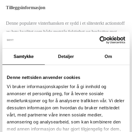
Tilleggsinformasjon
Denne populære vinterhansken er sydd i et slitesterkt actionstoff
av høy kvalitet som både motstår fuktighet og beskytter mot
vind. Hansken er designet for å tåle kaldt og vått vær – perfekt
for utelek og hverdagsbruk. Vær oppmerksom på at hansken
Samtykke
Detaljer
Om
ikke er en erstatning for vanntette galosjer for våt lek eller
langvarig kontakt med vann.
Denne nettsiden anvender cookies
Hanskene er produsert av
Vilperi Tuote
i Finland og har blitt
Vi bruker informasjonskapsler for å gi innhold og
sydd av de samme erfarne syerskene siden starten rundt 1990. Et
annonser et personlig preg, for å levere sosiale
ekte håndverk med omsorg i hver eneste søm.
mediefunksjoner og for å analysere trafikken vår. Vi deler
dessuten informasjon om hvordan du bruker nettstedet
vårt, med partnerne våre innen sosiale medier,
Fôret er laget av en myk og varmende blanding:
50 % ull og 50
annonsering og analysearbeid, som kan kombinere den
% polyester.
Innsiden av stoffet har et
polyuretanbelegg
for
med annen informasjon du har gjort tilgjengelig for dem,