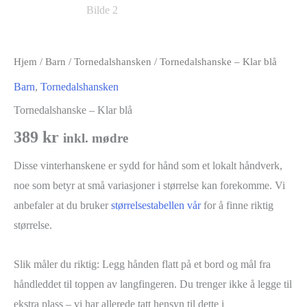
Hjem
/
Barn
/
Tornedalshansken
/ Tornedalshanske – Klar blå
Barn
,
Tornedalshansken
Tornedalshanske – Klar blå
389
kr
inkl. mødre
Disse vinterhanskene er sydd for hånd som et lokalt håndverk,
noe som betyr at små variasjoner i størrelse kan forekomme. Vi
anbefaler at du bruker
størrelsestabellen vår
for å finne riktig
størrelse.
Slik måler du riktig: Legg hånden flatt på et bord og mål fra
håndleddet til toppen av langfingeren. Du trenger ikke å legge til
ekstra plass – vi har allerede tatt hensyn til dette i