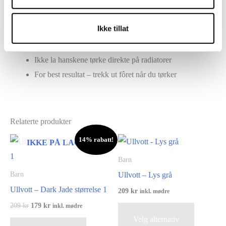
Unngå tøymykner – det tetter igjen porene i stoffet og
reduserer pusteevnen
Ikke tillat
Spinning og tørketrommel bør unngås
Tørkeskap kan brukes – velg lav varme
Ikke la hanskene tørke direkte på radiatorer
For best resultat – trekk ut fôret når du tørker
Relaterte produkter
14% rabatt!
IKKE PÅ LAGER
Barn
Ullvott – Lys grå
Barn
Ullvott – Dark Jade størrelse 1
209
kr
inkl. mødre
Opprinnelig
Nåværende
209
kr
179
kr
Dette
inkl. mødre
pris
pris
Velg alternativ
Dette
produktet
var:
er: