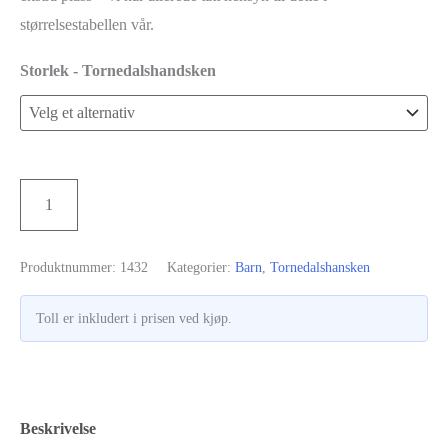
størrelsestabellen vår.
Storlek - Tornedalshandsken
Tornedalshanske
Legg i handlekurv
-
Klar
Produktnummer:
1432
Kategorier:
Barn
,
Tornedalshansken
blå
antall
Toll er inkludert i prisen ved kjøp.
Beskrivelse