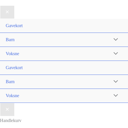
kan
på
velges
produktsi
på
Gavekort
produktsiden
Barn
Voksne
Gavekort
Barn
Voksne
Handlekurv