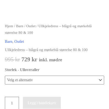
Hjem
/
Barn
/
Outlet
/ Ullkjeledress – blågrå og mørkeblå
størrelse 80 & 100
Barn
,
Outlet
Ullkjeledress – blågrå og mørkeblå størrelse 80 & 100
Opprinnelig
Nåværende
995
kr
729
kr
inkl. mødre
pris
pris
Storlek - Ulloveraller
var:
er:
995 kr.
729 kr.
Ullkjeledress
Legg i handlekurv
-