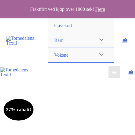
Fraktfritt ved kjøp over 1800 sek!
Fjern
Hopp
Gavekort
rett
til
Barn
innholdet
Voksne
27% rabatt!