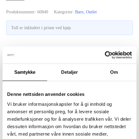
blågrå
Produktnummer:
60840
Kategorier:
Barn
,
Outlet
og
mørkeblå
Toll er inkludert i prisen ved kjøp.
størrelse
80
&
100
Beskrivelse
antall
Samtykke
Detaljer
Om
Tilleggsinformasjon
To prisklasser
: Størrelse: 80-100 = 919:- og 110-120 = 949:-.
Denne nettsiden anvender cookies
Vi bruker informasjonskapsler for å gi innhold og
Elastiske mansjetter, ben og hals i økologisk bomull. På
annonser et personlig preg, for å levere sosiale
baksiden er det en løkke for oppheng. Opp til størrelse 90 er det
mediefunksjoner og for å analysere trafikken vår. Vi deler
dessuten informasjon om hvordan du bruker nettstedet
ekstra plass til bleier. Overallen fungerer alene, som et ekstra lag
vårt, med partnerne våre innen sosiale medier,
under utendørskjeledressen eller når barnet sover i barnevognen.