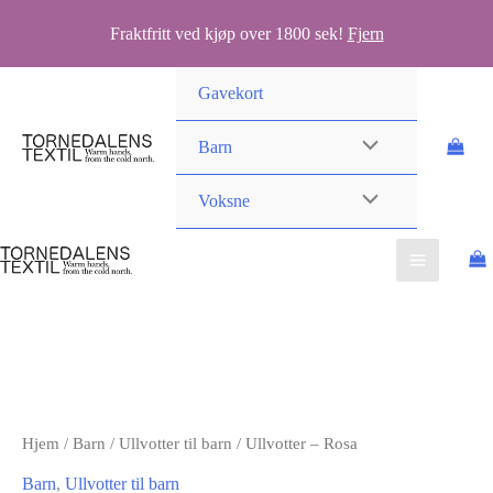
Fraktfritt ved kjøp over 1800 sek!
Fjern
Hopp
Gavekort
rett
til
Barn
innholdet
Voksne
Hjem
/
Barn
/
Ullvotter til barn
/ Ullvotter – Rosa
Barn
,
Ullvotter til barn