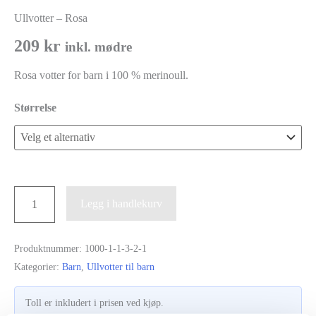
Ullvotter – Rosa
209
kr
inkl. mødre
Rosa votter for barn i 100 % merinoull.
Størrelse
Ullvotter
Legg i handlekurv
-
Rosa
Produktnummer:
1000-1-1-3-2-1
antall
Kategorier:
Barn
,
Ullvotter til barn
Toll er inkludert i prisen ved kjøp.