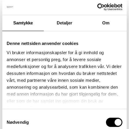
Samtykke
Detaljer
Om
Beskrivelse
Tilleggsinformasjon
Denne nettsiden anvender cookies
Vi bruker informasjonskapsler for å gi innhold og
Vottene er laget i Finland av Oeko-Tex-merket, myk merinoull
annonser et personlig preg, for å levere sosiale
(mulesingfri ull) som gjør dem varme og kløfrie.
mediefunksjoner og for å analysere trafikken vår. Vi deler
dessuten informasjon om hvordan du bruker nettstedet
Mål fra enden av strikken i midjen til fingertuppene.
vårt, med partnerne våre innen sosiale medier,
annonsering og analysearbeid, som kan kombinere den
med annen informasjon du har gjort tilgjengelig for dem,
Størrelse. 1 (1-2 år og 8,5 cm)
eller som de har samlet inn gjennom din bruk av
tjenestene deres.
Størrelse. 2 (2-5 år og 10 cm)
Samtykkevalg
Nødvendig
Størrelse. 3 (5-8 år og 11,5 cm)