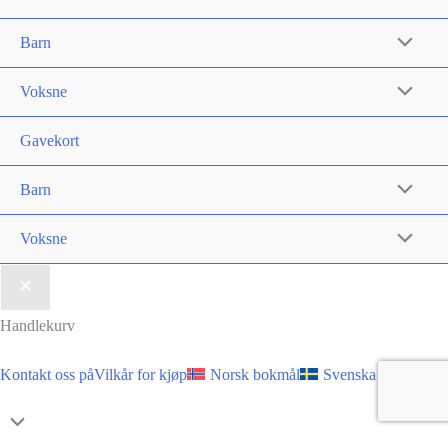
produktsiden
produktsi
Barn
Voksne
Gavekort
Barn
Voksne
Handlekurv
Kontakt oss på
Vilkår for kjøp
Norsk bokmål
Svenska
Skroll