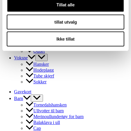
Tornedalshansken
Tillat alle
Ullvotter til barn
Merinoullundertøy for barn
Balaklava i ull
tillat utvalg
Cap
pannebånd
Ikke tillat
Tube skjerf
Ullsokker for barn
Outlet
Voksne
Hansker
Hodeplagg
Tube skjerf
Sokker
Gavekort
Barn
Tornedalshansken
Ullvotter til barn
Merinoullundertøy for barn
Balaklava i ull
Cap