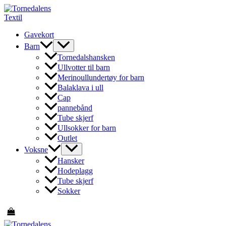
Hopp
rett
til
Gavekort
innholdet
Barn
Tornedalshansken
Ullvotter til barn
Merinoullundertøy for barn
Balaklava i ull
Cap
pannebånd
Tube skjerf
Ullsokker for barn
Outlet
Voksne
Hansker
Hodeplagg
Tube skjerf
Sokker