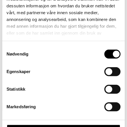
dessuten informasjon om hvordan du bruker nettstedet
vårt, med partnerne våre innen sosiale medier,
annonsering og analysearbeid, som kan kombinere den
med annen informasjon du har gjort tilgjengelig for dem,
eller som de har samlet inn gjennom din bruk av
tjenestene deres.
Samtykkevalg
Nødvendig
Egenskaper
Previous
Statistikk
Sokker i merinoull – Tennissokker / Beige brun (kopia) (kopia)
(kopia)
Markedsføring
Gavekort
Barn