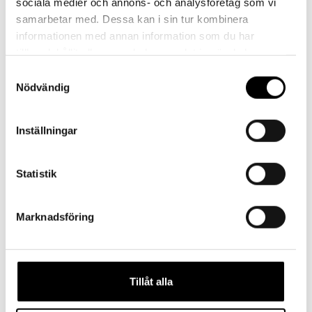
sociala medier och annons- och analysföretag som vi
samarbetar med. Dessa kan i sin tur kombinera
informationen med annan information som du har
tillhandahållit eller som de har samlat in när du har
använt deras tjänster.
Samtyckesval
Nödvändig
Föregående
Merinoullsstrumpor – Fiskar
Inställningar
Statistik
Marknadsföring
Presentkort
Barn
Tillåt alla
Vuxen