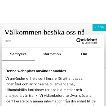
Fraktfritt vid köp över 1800 sek!
Avfärda
Hoppa
Presentkort
till
STÄNG
Välkommen besöka oss på
innehåll
Barn
Noliamässan i Piteå
Vuxen
Samtycke
Information
Om
Denna webbplats använder cookies
Vi använder enhetsidentifierare för att anpassa
innehållet och annonserna till användarna,
tillhandahålla funktioner för sociala medier och
9821-171-4
analysera vår trafik. Vi vidarebefordrar även sådana
Av
danielvittikko
/
9 juni, 2026
identifierare och annan information från din enhet till de