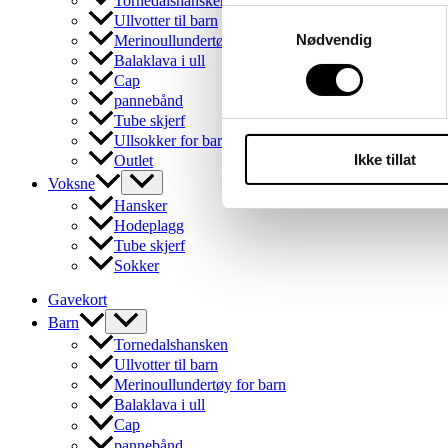
Tornedalshansken
Samtykkevalg
Ullvotter til barn
Nødvendig
Merinoullundertøy for barn
Balaklava i ull
Cap
pannebånd
Tube skjerf
Ullsokker for barn
Ikke tillat
Outlet
Voksne
Hansker
Hodeplagg
Tube skjerf
Sokker
Gavekort
Barn
Tornedalshansken
Ullvotter til barn
Merinoullundertøy for barn
Balaklava i ull
Cap
pannebånd