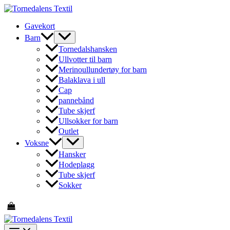
Hopp
rett
Gavekort
til
innholdet
Barn
Tornedalshansken
Ullvotter til barn
Merinoullundertøy for barn
Balaklava i ull
Cap
pannebånd
Tube skjerf
Ullsokker for barn
Outlet
Voksne
Hansker
Hodeplagg
Tube skjerf
Sokker