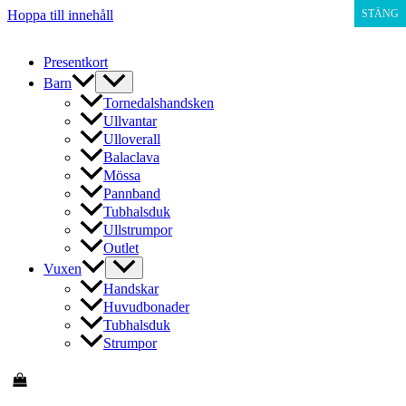
Hoppa till innehåll
STÄNG
Presentkort
Barn
Tornedalshandsken
Ullvantar
Ulloverall
Balaclava
Mössa
Pannband
Tubhalsduk
Ullstrumpor
Outlet
Vuxen
Handskar
Huvudbonader
Tubhalsduk
Strumpor