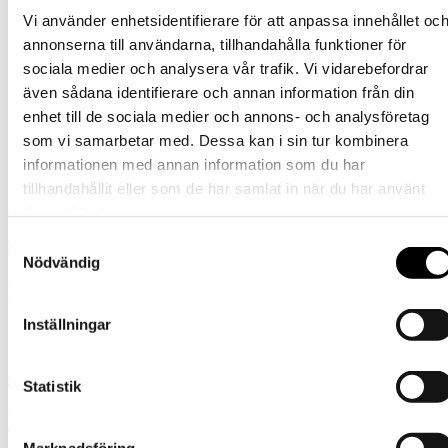
Vi använder enhetsidentifierare för att anpassa innehållet oc
annonserna till användarna, tillhandahålla funktioner för
sociala medier och analysera vår trafik. Vi vidarebefordrar
även sådana identifierare och annan information från din
enhet till de sociala medier och annons- och analysföretag
som vi samarbetar med. Dessa kan i sin tur kombinera
informationen med annan information som du har
tillhandahållit eller som de har samlat in när du har använt
deras tjänster.
Samtyckesval
Tornedalshandsken
Nödvändig
Fynda Fyra Fina Färger
Inställningar
Så länge lagret räcker
Gå till erbjudanden
Statistik
Barn