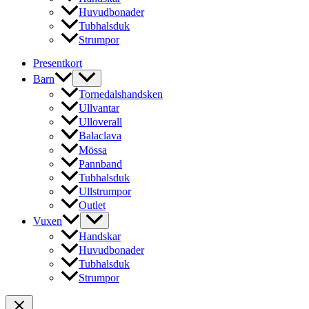
Huvudbonader
Tubhalsduk
Strumpor
Presentkort
Barn
Tornedalshandsken
Ullvantar
Ulloverall
Balaclava
Mössa
Pannband
Tubhalsduk
Ullstrumpor
Outlet
Vuxen
Handskar
Huvudbonader
Tubhalsduk
Strumpor