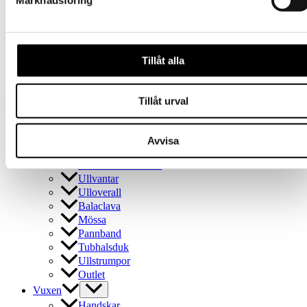
Marknadsföring
Vuxna
[instagram-feed feed=4]
Tillåt alla
Kundbetyg
Tillåt urval
Presentkort
Avvisa
Barn
Tornedalshandsken
Ullvantar
Ulloverall
Balaclava
Mössa
Pannband
Tubhalsduk
Ullstrumpor
Outlet
Vuxen
Handskar