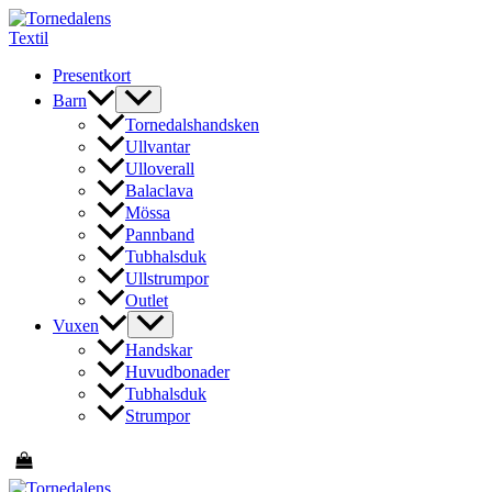
Hoppa
till
innehåll
Presentkort
Barn
Tornedalshandsken
Ullvantar
Ulloverall
Balaclava
Mössa
Pannband
Tubhalsduk
Ullstrumpor
Outlet
Vuxen
Handskar
Huvudbonader
Tubhalsduk
Strumpor