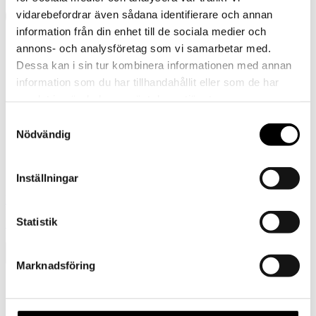
vidarebefordrar även sådana identifierare och annan
information från din enhet till de sociala medier och
annons- och analysföretag som vi samarbetar med.
Dessa kan i sin tur kombinera informationen med annan
information som du har tillhandahållit eller som de har
samlat in när du har använt deras tjänster.
Samtyckesval
Nödvändig
Inställningar
Föregående
Statistik
Sokker i merinoull – Tennissokker / Beige brun (kopia) (kopia)
Marknadsföring
Presentkort
Barn
Tornedalshandsken