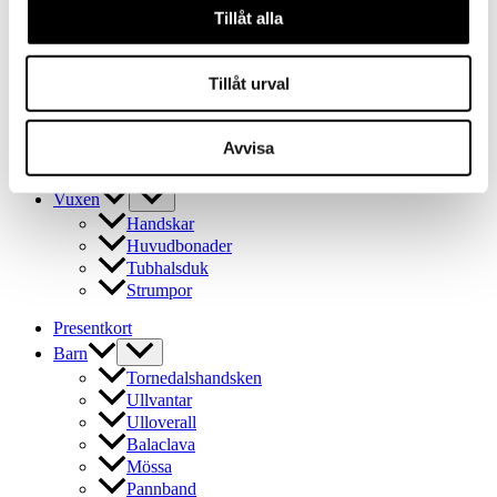
Ullvantar
Tillåt alla
Ulloverall
Balaclava
Tillåt urval
Mössa
Pannband
Tubhalsduk
Avvisa
Ullstrumpor
Outlet
Vuxen
Handskar
Huvudbonader
Tubhalsduk
Strumpor
Presentkort
Barn
Tornedalshandsken
Ullvantar
Ulloverall
Balaclava
Mössa
Pannband