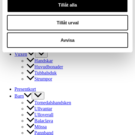
Ullvantar
Tillåt alla
Ulloverall
Balaclava
Tillåt urval
Mössa
Pannband
Tubhalsduk
Avvisa
Ullstrumpor
Outlet
Vuxen
Handskar
Huvudbonader
Tubhalsduk
Strumpor
Presentkort
Barn
Tornedalshandsken
Ullvantar
Ulloverall
Balaclava
Mössa
Pannband