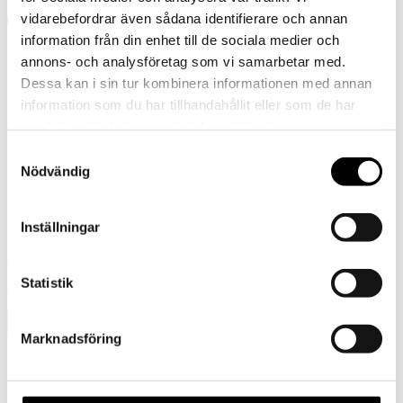
vidarebefordrar även sådana identifierare och annan
information från din enhet till de sociala medier och
annons- och analysföretag som vi samarbetar med.
Dessa kan i sin tur kombinera informationen med annan
information som du har tillhandahållit eller som de har
samlat in när du har använt deras tjänster.
Samtyckesval
Nödvändig
Inställningar
Föregående
Statistik
Ulloverall str. 110 lysebrun/kulet
Marknadsföring
Presentkort
Barn
Tornedalshandsken