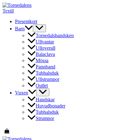
Hoppa
till
innehåll
Presentkort
Barn
Tornedalshandsken
Ullvantar
Ulloverall
Balaclava
Mössa
Pannband
Tubhalsduk
Ullstrumpor
Outlet
Vuxen
Handskar
Huvudbonader
Tubhalsduk
Strumpor