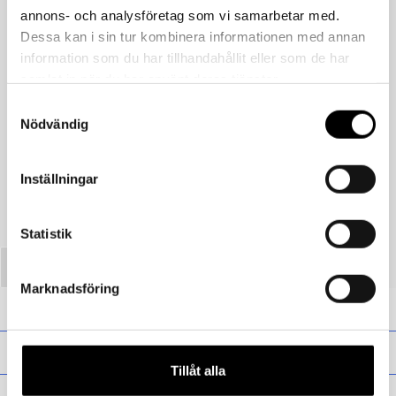
annons- och analysföretag som vi samarbetar med.
Dessa kan i sin tur kombinera informationen med annan
information som du har tillhandahållit eller som de har
samlat in när du har använt deras tjänster.
Samtyckesval
Föregående
Nödvändig
Balaklava i merino/silkeull – Rust
Inställningar
Statistik
Marknadsföring
Presentkort
Barn
Tillåt alla
Vuxen