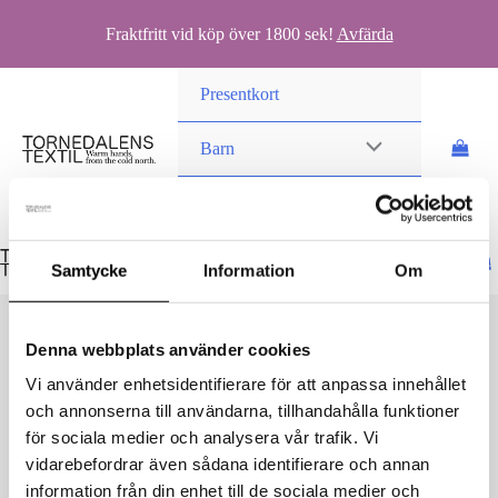
Fraktfritt vid köp över 1800 sek!
Avfärda
Hoppa
Presentkort
till
innehåll
Barn
Vuxen
Samtycke
Information
Om
Denna webbplats använder cookies
Vi använder enhetsidentifierare för att anpassa innehållet
och annonserna till användarna, tillhandahålla funktioner
kivat-merino-balaclava-195KS-41
för sociala medier och analysera vår trafik. Vi
vidarebefordrar även sådana identifierare och annan
Av
danielvittikko
/
30 augusti, 2025
information från din enhet till de sociala medier och