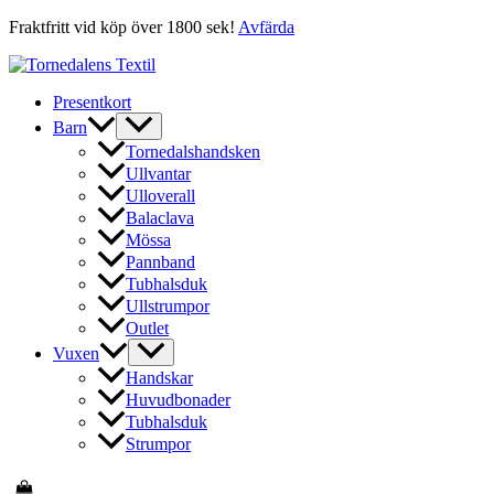
Fraktfritt vid köp över 1800 sek!
Avfärda
Hoppa
till
Presentkort
innehåll
Barn
Tornedalshandsken
Ullvantar
Ulloverall
Balaclava
Mössa
Pannband
Tubhalsduk
Ullstrumpor
Outlet
Vuxen
Handskar
Huvudbonader
Tubhalsduk
Strumpor