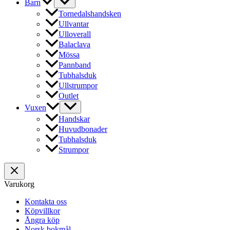
Barn
Tornedalshandsken
Ullvantar
Ulloverall
Balaclava
Mössa
Pannband
Tubhalsduk
Ullstrumpor
Outlet
Vuxen
Handskar
Huvudbonader
Tubhalsduk
Strumpor
Varukorg
Kontakta oss
Köpvillkor
Ångra köp
Norsk bokmål