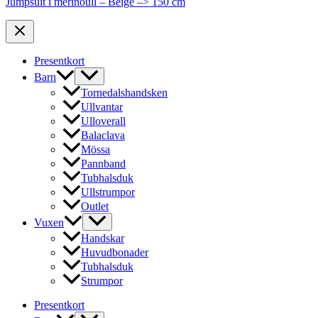
Jumpsuit i merinoull – Beige –> 150 cm
Presentkort
Barn
Tornedalshandsken
Ullvantar
Ulloverall
Balaclava
Mössa
Pannband
Tubhalsduk
Ullstrumpor
Outlet
Vuxen
Handskar
Huvudbonader
Tubhalsduk
Strumpor
Presentkort