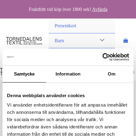
Fraktfritt vid köp över 1800 sek!
Avfärda
Hoppa
Presentkort
till
innehåll
Barn
Vuxen
Samtycke
Information
Om
Denna webbplats använder cookies
Vi använder enhetsidentifierare för att anpassa innehållet
och annonserna till användarna, tillhandahålla funktioner
04_27_2024_1842 2
för sociala medier och analysera vår trafik. Vi
vidarebefordrar även sådana identifierare och annan
Av
danielvittikko
/
6 augusti, 2024
information från din enhet till de sociala medier och