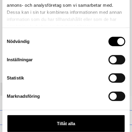
annons- och analysföretag som vi samarbetar med.
Dessa kan i sin tur kombinera informationen med annan
information som du har tillhandahållit eller som de har
samlat in när du har använt deras tjänster.
Samtyckesval
Föregående
Nödvändig
Tornedalshandsken – Ockra
Inställningar
Statistik
Marknadsföring
Presentkort
Barn
Tillåt alla
Vuxen