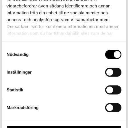
vidarebefordrar även sådana identifierare och annan
information från din enhet till de sociala medier och
annons- och analysföretag som vi samarbetar med.
Dessa kan i sin tur kombinera informationen med annan
information som du har tillhandahållit eller som de har
samlat in när du har använt deras tjänster.
Samtyckesval
Nödvändig
Inställningar
Föregående
Statistik
Tornedalshandsken – Ockra
Marknadsföring
Presentkort
Barn
Tornedalshandsken