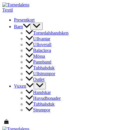
Hoppa
till
innehåll
Presentkort
Barn
Tornedalshandsken
Ullvantar
Ulloverall
Balaclava
Mössa
Pannband
Tubhalsduk
Ullstrumpor
Outlet
Vuxen
Handskar
Huvudbonader
Tubhalsduk
Strumpor