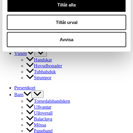
Ullvantar
Tillåt alla
Ulloverall
Balaclava
Tillåt urval
Mössa
Pannband
Tubhalsduk
Avvisa
Ullstrumpor
Outlet
Vuxen
Handskar
Huvudbonader
Tubhalsduk
Strumpor
Presentkort
Barn
Tornedalshandsken
Ullvantar
Ulloverall
Balaclava
Mössa
Pannband