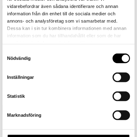
vidarebefordrar även sådana identifierare och annan
information från din enhet till de sociala medier och
annons- och analysföretag som vi samarbetar med.
Dessa kan i sin tur kombinera informationen med annan
information som du har tillhandahållit eller som de har
samlat in när du har använt deras tjänster.
Samtyckesval
Nödvändig
Inställningar
Föregående
Statistik
Tornedalshandske – Svart – Ekstra forsterket
Marknadsföring
Presentkort
Barn
Tornedalshandsken