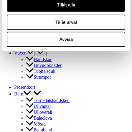
Ullvantar
Tillåt alla
Ulloverall
Balaclava
Tillåt urval
Mössa
Pannband
Tubhalsduk
Avvisa
Ullstrumpor
Outlet
Vuxen
Handskar
Huvudbonader
Tubhalsduk
Strumpor
Presentkort
Barn
Tornedalshandsken
Ullvantar
Ulloverall
Balaclava
Mössa
Pannband