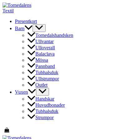
Hoppa
till
innehåll
Presentkort
Barn
Tornedalshandsken
Ullvantar
Ulloverall
Balaclava
Mössa
Pannband
Tubhalsduk
Ullstrumpor
Outlet
Vuxen
Handskar
Huvudbonader
Tubhalsduk
Strumpor