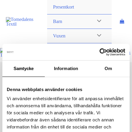
Hoppa
Presentkort
till
innehåll
Barn
Vuxen
Samtycke
Information
Om
Denna webbplats använder cookies
Vi använder enhetsidentifierare för att anpassa innehållet
Flere_lag
och annonserna till användarna, tillhandahålla funktioner
Av
danielvittikko
/
13 februari, 2025
för sociala medier och analysera vår trafik. Vi
vidarebefordrar även sådana identifierare och annan
information från din enhet till de sociala medier och