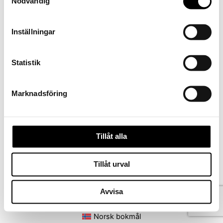
Nödvändig
Inställningar
Statistik
Marknadsföring
FÖREGÅENDE
Tillåt alla
Tillåt urval
Kontakta oss
Avvisa
Köpvillkor
Ångra köp
Norsk bokmål