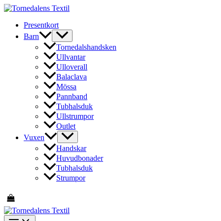
Hoppa
till
Presentkort
innehåll
Barn
Tornedalshandsken
Ullvantar
Ulloverall
Balaclava
Mössa
Pannband
Tubhalsduk
Ullstrumpor
Outlet
Vuxen
Handskar
Huvudbonader
Tubhalsduk
Strumpor