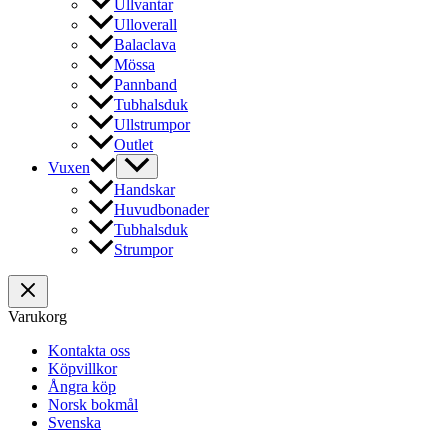
Ullvantar
Ulloverall
Balaclava
Mössa
Pannband
Tubhalsduk
Ullstrumpor
Outlet
Vuxen
Handskar
Huvudbonader
Tubhalsduk
Strumpor
Varukorg
Kontakta oss
Köpvillkor
Ångra köp
Norsk bokmål
Svenska