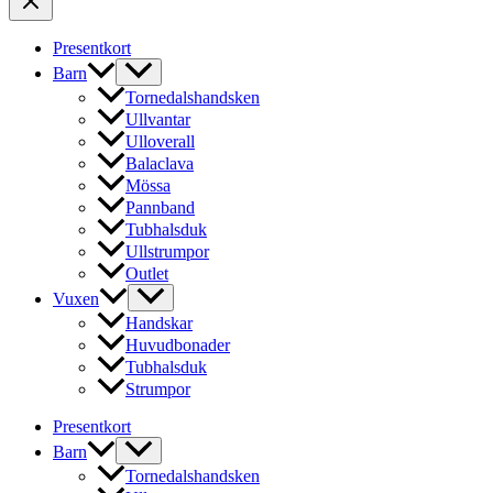
Presentkort
Barn
Tornedalshandsken
Ullvantar
Ulloverall
Balaclava
Mössa
Pannband
Tubhalsduk
Ullstrumpor
Outlet
Vuxen
Handskar
Huvudbonader
Tubhalsduk
Strumpor
Presentkort
Barn
Tornedalshandsken