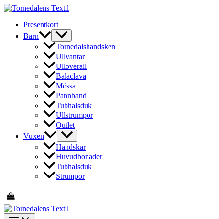
Hoppa
till
Presentkort
innehåll
Barn
Tornedalshandsken
Ullvantar
Ulloverall
Balaclava
Mössa
Pannband
Tubhalsduk
Ullstrumpor
Outlet
Vuxen
Handskar
Huvudbonader
Tubhalsduk
Strumpor