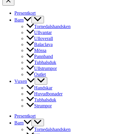
Presentkort
Barn
Tornedalshandsken
Ullvantar
Ulloverall
Balaclava
Mössa
Pannband
Tubhalsduk
Ullstrumpor
Outlet
Vuxen
Handskar
Huvudbonader
Tubhalsduk
Strumpor
Presentkort
Barn
Tornedalshandsken