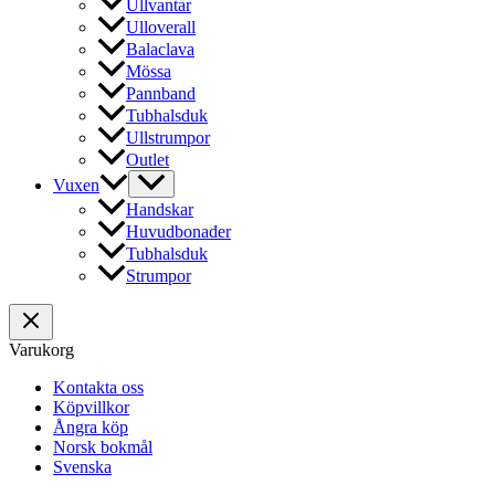
Ullvantar
Ulloverall
Balaclava
Mössa
Pannband
Tubhalsduk
Ullstrumpor
Outlet
Vuxen
Handskar
Huvudbonader
Tubhalsduk
Strumpor
Varukorg
Kontakta oss
Köpvillkor
Ångra köp
Norsk bokmål
Svenska