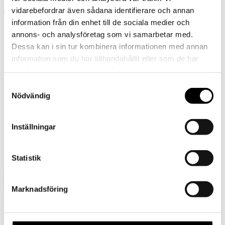
vidarebefordrar även sådana identifierare och annan
information från din enhet till de sociala medier och
annons- och analysföretag som vi samarbetar med.
Dessa kan i sin tur kombinera informationen med annan
information som du har tillhandahållit eller som de har
samlat in när du har använt deras tjänster.
Samtyckesval
Nödvändig
Inställningar
Föregående
Statistik
Ullvotter – Blå
Marknadsföring
Presentkort
Barn
Tornedalshandsken