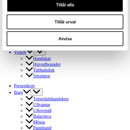
Ullvantar
Tillåt alla
Ulloverall
Balaclava
Tillåt urval
Mössa
Pannband
Tubhalsduk
Avvisa
Ullstrumpor
Outlet
Vuxen
Handskar
Huvudbonader
Tubhalsduk
Strumpor
Presentkort
Barn
Tornedalshandsken
Ullvantar
Ulloverall
Balaclava
Mössa
Pannband