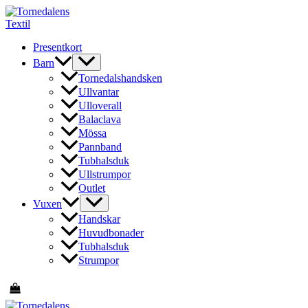
Hoppa
till
innehåll
Presentkort
Barn
Tornedalshandsken
Ullvantar
Ulloverall
Balaclava
Mössa
Pannband
Tubhalsduk
Ullstrumpor
Outlet
Vuxen
Handskar
Huvudbonader
Tubhalsduk
Strumpor